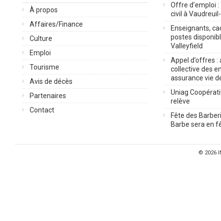
Offre d’emploi :
À propos
civil à Vaudreuil
Affaires/Finance
Enseignants, cad
postes disponib
Culture
Valleyfield
Emploi
Appel d’offres :
Tourisme
collective des 
assurance vie d
Avis de décès
Uniag Coopérati
Partenaires
relève
Contact
Fête des Barberi
Barbe sera en fê
© 2026
I