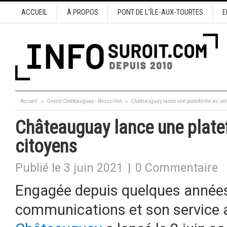
ACCUEIL
À PROPOS
PONT DE L’ÎLE-AUX-TOURTES
E
Accueil
Grand Châteauguay - Roussillon
Châteauguay lance une plateforme au ser
Châteauguay lance une plate
citoyens
Publié le 3 juin 2021
|
0 Commentaire
Engagée depuis quelques années
communications et son service a