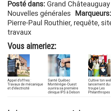
Posté dans:
Grand Châteauguay 
Nouvelles générales
Marqueurs
Pierre-Paul Routhier
,
requête
,
si
travaux
Vous aimeriez:
Appel d’offres :
Santé Québec
Cultive ton web
Travaux de mécanique
Montérégie-Ouest
lancement du s
et d’électricité
ouvrira sa première
troupe Les
clinique IPS à Delson
Philanthropes