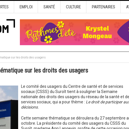
URTES
EMPLOI
SANTÉ
CULTURE
PARTENAIRES
A
atique sur les droits des usagers
ématique sur les droits des usagers
Le comité des usagers du Centre de santé et de services
sociaux (CSSS) du Suroît tient à souligner la Semaine
nationale des droits des usagers du réseau de la santé et d
services sociaux
,
qui a pour thème :
Le droit de participer au
décisions.
Cette semaine thématique se déroulera du 27 septembre a
octobre.
La présidente du comité des usagers du CSSS du
Suroît, madame Ann Langevin, profite de cette occasion po