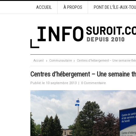
ACCUEIL
À PROPOS
PONT DE L’ÎLE-AUX-TO
Accueil
Communautaire
Centres d’hébergement – Une semaine thém
Centres d’hébergement – Une semaine th
Publié le 10 septembre 2013
|
0 Commentaire