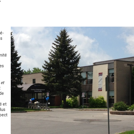
;
é-
es
mité
des
 et
t
 de
é et
lus
pect