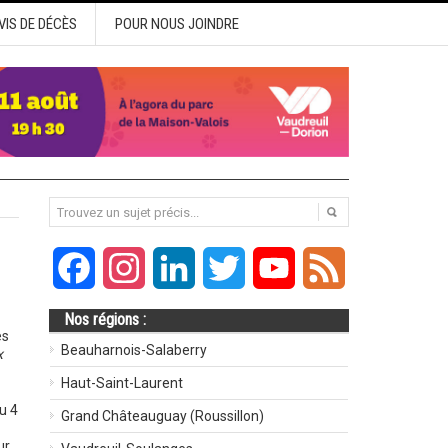
VIS DE DÉCÈS
POUR NOUS JOINDRE
Facebook
Instagram
LinkedIn
Twitter
YouTube
Feed
Nos régions :
es
Beauharnois-Salaberry
x
Haut-Saint-Laurent
u 4
Grand Châteauguay (Roussillon)
ur