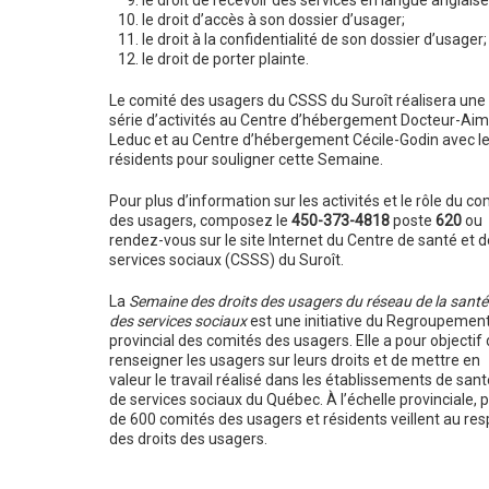
le droit de recevoir des services en langue anglaise
le droit d’accès à son dossier d’usager;
le droit à la confidentialité de son dossier d’usager;
le droit de porter plainte.
Le comité des usagers du CSSS du Suroît réalisera une
série d’activités au Centre d’hébergement Docteur-Aim
Leduc et au Centre d’hébergement Cécile-Godin avec l
résidents pour souligner cette Semaine.
Pour plus d’information sur les activités et le rôle du co
des usagers, composez le
450-373-4818
poste
620
ou
rendez-vous sur le site Internet du Centre de santé et 
services sociaux (CSSS) du Suroît.
La
Semaine des droits des usagers du réseau de la santé
des services sociaux
est une initiative du Regroupemen
provincial des comités des usagers. Elle a pour objectif
renseigner les usagers sur leurs droits et de mettre en
valeur le travail réalisé dans les établissements de sant
de services sociaux du Québec. À l’échelle provinciale, p
de 600 comités des usagers et résidents veillent au res
des droits des usagers.