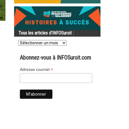
Tous les articles d’INFOSuroit :
Tous
les
articles
d’INFOSuroit
Abonnez-vous à INFOSuroit.com
:
*
Adresse courriel