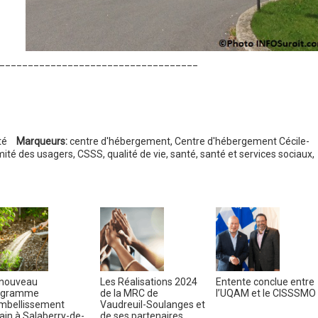
___________________________________
té
Marqueurs:
centre d'hébergement
,
Centre d'hébergement Cécile-
ité des usagers
,
CSSS
,
qualité de vie
,
santé
,
santé et services sociaux
,
nouveau
Les Réalisations 2024
Entente conclue entre
ogramme
de la MRC de
l’UQAM et le CISSSMO
mbellissement
Vaudreuil-Soulanges et
ain à Salaberry-de-
de ses partenaires