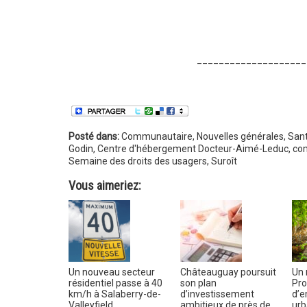
____________________
Posté dans:
Communautaire
,
Nouvelles générales
,
San
Godin
,
Centre d'hébergement Docteur-Aimé-Leduc
,
com
Semaine des droits des usagers
,
Suroît
Vous aimeriez:
Un nouveau secteur
Châteauguay poursuit
Un 
résidentiel passe à 40
son plan
Pr
km/h à Salaberry-de-
d’investissement
d’e
Valleyfield
ambitieux de près de
urb