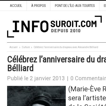
ACCUEIL
À PROPOS
PONT DE L’ÎLE-AUX-TOURTES
E
Accueil
Culture
Célébrez l’anniversaire du drapeau avec Alexandre Bélliard
Célébrez l’anniversaire du d
Bélliard
Publié le 2 janvier 2013
|
0 Commentai
(Marie-Ève R
sera l’artis