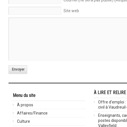
Courriel (ne sera pas publié) (Requi
Site web
Envoyer
À LIRE ET RELIRE
Menu du site
Offre d’emploi :
À propos
civil à Vaudreuil
Affaires/Finance
Enseignants, cad
postes disponib
Culture
Valleyfield