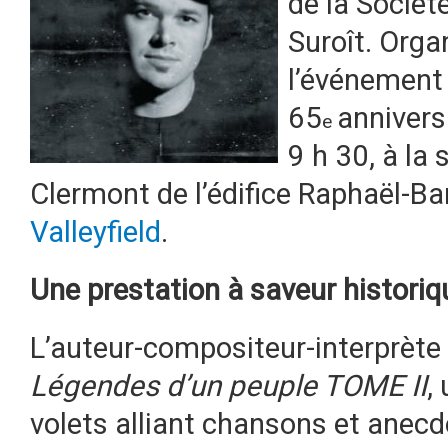
de la Sociét
Suroît. Orga
l’événement 
65
annivers
e
9 h 30, à la
Clermont de l’édifice Raphaël-Ba
Valleyfield
.
Une prestation à saveur historiq
L’auteur-compositeur-interprète
Légendes d’un peuple TOME II
,
volets alliant chansons et anecd