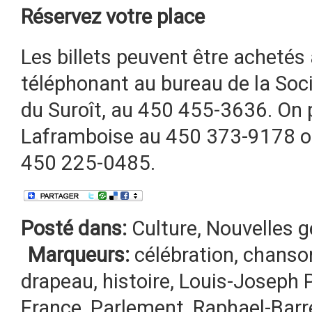
Réservez votre place
Les billets peuvent être achetés
téléphonant au bureau de la Soc
du Suroît, au 450 455-3636. On 
Laframboise au 450 373-9178 ou
450 225-0485.
Posté dans:
Culture
,
Nouvelles g
Marqueurs:
célébration
,
chanso
drapeau
,
histoire
,
Louis-Joseph 
France
,
Parlement
,
Raphael-Barr