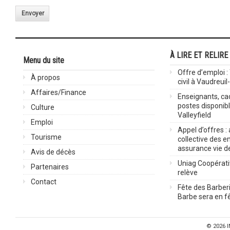
Envoyer
À LIRE ET RELIRE
Menu du site
Offre d’emploi :
À propos
civil à Vaudreuil
Affaires/Finance
Enseignants, cad
postes disponib
Culture
Valleyfield
Emploi
Appel d’offres :
Tourisme
collective des 
assurance vie d
Avis de décès
Uniag Coopérati
Partenaires
relève
Contact
Fête des Barberi
Barbe sera en fê
© 2026
I