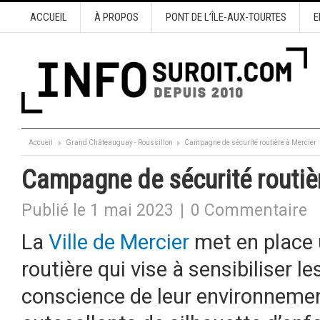
ACCUEIL
À PROPOS
PONT DE L’ÎLE-AUX-TOURTES
E
Accueil
Grand Châteauguay - Roussillon
Campagne de sécurité routière à Mercier
Campagne de sécurité routiè
Publié le 1 mai 2023
|
0 Commentaire
La
Ville de Mercier
met en place 
routière qui vise à sensibiliser 
conscience de leur environneme