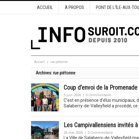
ACCUEIL
À PROPOS
PONT DE L’ÎLE-AUX-TO
Accueil
rue piétonne
Archives:
rue piétonne
Coup d’envoi de la Promenade 
5 juin 2026
|
0 Commentaire
C’est en présence d’élus municipaux, d
Salaberry-de-Valleyfield a procédé, ce j
Les Campivallensiens invités 
26 mai 2026
|
0 Commentaire
La Ville de Salaberry-de-Valleyfield ma