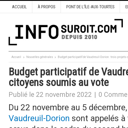
ACCUEIL
À PROPOS
PONT DE L’ÎLE-AUX-TOURTES
E
Accueil
Nouvelles générales
Budget participatif de Vaudreuil-Dorion : trois projets
Budget participatif de Vaudreu
citoyens soumis au vote
Publié le 22 novembre 2022
|
0 Commen
Du 22 novembre au 5 décembre, 
Vaudreuil-Dorion
sont appelés à 