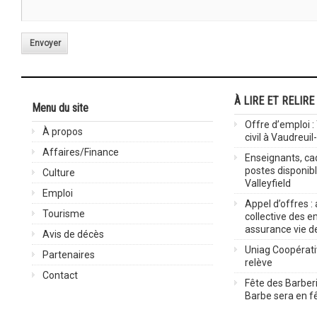
Envoyer
À LIRE ET RELIRE
Menu du site
Offre d’emploi :
À propos
civil à Vaudreuil
Affaires/Finance
Enseignants, cad
postes disponib
Culture
Valleyfield
Emploi
Appel d’offres :
Tourisme
collective des 
assurance vie d
Avis de décès
Uniag Coopérati
Partenaires
relève
Contact
Fête des Barberi
Barbe sera en fê