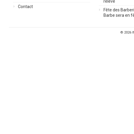
relève
Contact
Fête des Barberi
Barbe sera en fê
© 2026
I