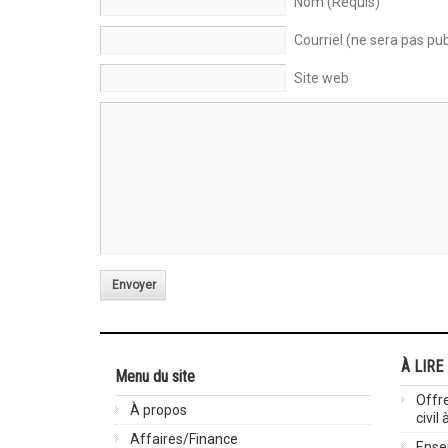
Nom (Requis)
Courriel (ne sera pas pub
Site web
Envoyer
À LIRE
Menu du site
Offre
À propos
civil
Affaires/Finance
Ensei