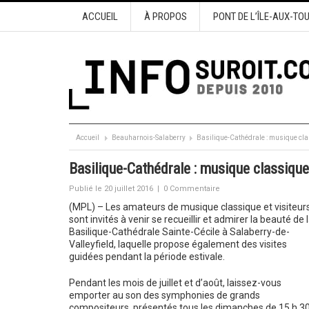
ACCUEIL
À PROPOS
PONT DE L’ÎLE-AUX-TO
Accueil
Beauharnois-Salaberry
Basilique-Cathédrale : musique cla
Basilique-Cathédrale : musique classique
Publié le 20 juillet 2016
|
0 Commentaire
(MPL) – Les amateurs de musique classique et visiteur
sont invités à venir se recueillir et admirer la beauté de 
Basilique-Cathédrale Sainte-Cécile à Salaberry-de-
Valleyfield, laquelle propose également des visites
guidées pendant la période estivale.
Pendant les mois de juillet et d’août, laissez-vous
emporter au son des symphonies de grands
compositeurs, présentés tous les dimanches de 15 h 30