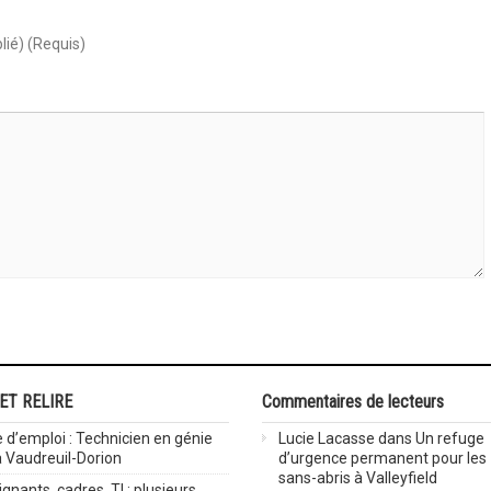
lié) (Requis)
 ET RELIRE
Commentaires de lecteurs
 d’emploi : Technicien en génie
Lucie Lacasse
dans
Un refuge
 à Vaudreuil-Dorion
d’urgence permanent pour les
sans-abris à Valleyfield
gnants, cadres, TI : plusieurs