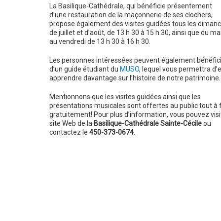
La Basilique-Cathédrale, qui bénéficie présentement
d’une restauration de la maçonnerie de ses clochers,
propose également des visites guidées tous les diman
de juillet et d’août, de 13 h 30 à 15 h 30, ainsi que du ma
au vendredi de 13 h 30 à 16 h 30.
Les personnes intéressées peuvent également bénéfic
d’un guide étudiant du
MUSO
, lequel vous permettra d’
apprendre davantage sur l’histoire de notre patrimoine.
Mentionnons que les visites guidées ainsi que les
présentations musicales sont offertes au public tout à f
gratuitement! Pour plus d’information, vous pouvez visit
site Web de la
Basilique-Cathédrale Sainte-Cécile
ou
contactez le
450-373-0674
.