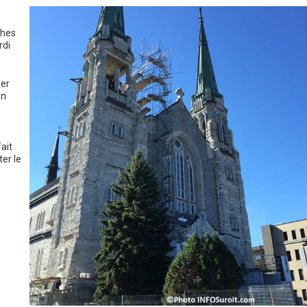
ches
rdi
ier
en
ait
er le