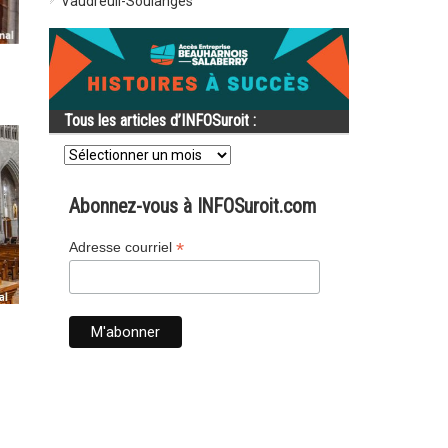
Vaudreuil-Soulanges
Tous les articles d’INFOSuroit :
Tous
les
articles
d’INFOSuroit
Abonnez-vous à INFOSuroit.com
:
*
Adresse courriel