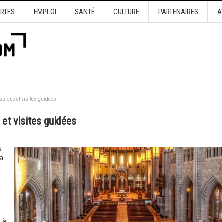
URTES
EMPLOI
SANTÉ
CULTURE
PARTENAIRES
A
ssique et visites guidées
 et visites guidées
s
la
 à