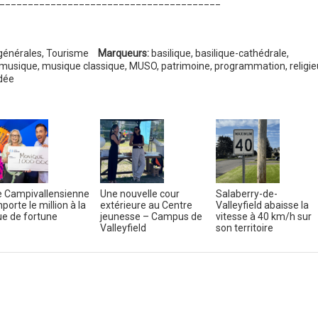
_______________________________________
générales
,
Tourisme
Marqueurs:
basilique
,
basilique-cathédrale
,
musique
,
musique classique
,
MUSO
,
patrimoine
,
programmation
,
religi
idée
 Campivallensienne
Une nouvelle cour
Salaberry-de-
porte le million à la
extérieure au Centre
Valleyfield abaisse la
e de fortune
jeunesse – Campus de
vitesse à 40 km/h sur
Valleyfield
son territoire