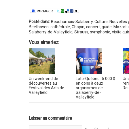
________________________
Posté dans:
Beauharnois-Salaberry
,
Culture
,
Nouvelles 
Beethoven
,
cathédrale
,
Chopin
,
concert
,
guide
,
Mozart
,
Salaberry-de-Valleyfield
,
Strauss
,
symphonie
,
visite gu
Vous aimeriez:
Un week-end de
Loto-Québec : 5 000 $
Une
découvertes au
en dons à deux
rem
Festival des Arts de
organismes de
Rou
Valleyfield
Salaberry-de-
Valleyfield
Laisser un commentaire