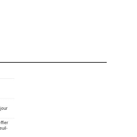
jour
ffier
euil-