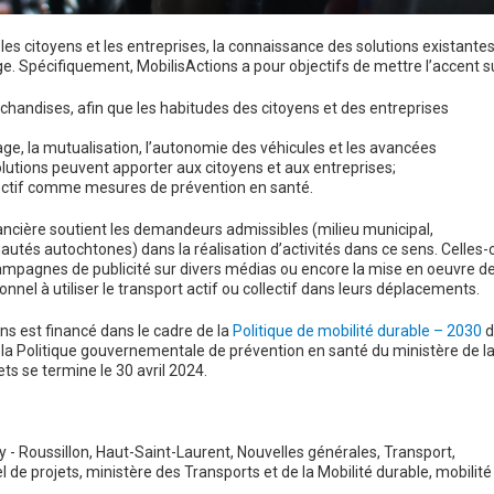
es citoyens et les entreprises, la connaissance des solutions existantes
ge. Spécifiquement, MobilisActions a pour objectifs de mettre l’accent su
chandises, afin que les habitudes des citoyens et des entreprises
tage, la mutualisation, l’autonomie des véhicules et les avancées
lutions peuvent apporter aux citoyens et aux entreprises;
llectif comme mesures de prévention en santé.
nancière soutient les demandeurs admissibles (milieu municipal,
tés autochtones) dans la réalisation d’activités dans ce sens. Celles-c
campagnes de publicité sur divers médias ou encore la mise en oeuvre d
l à utiliser le transport actif ou collectif dans leurs déplacements.
s est financé dans le cadre de la
Politique de mobilité durable – 2030
d
e la Politique gouvernementale de prévention en santé du ministère de l
ts se termine le 30 avril 2024.
 - Roussillon
,
Haut-Saint-Laurent
,
Nouvelles générales
,
Transport
,
l de projets
,
ministère des Transports et de la Mobilité durable
,
mobilité