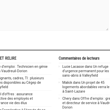
 ET RELIRE
Commentaires de lecteurs
 d’emploi : Technicien en génie
Lucie Lacasse
dans
Un refuge
 à Vaudreuil-Dorion
d’urgence permanent pour les
sans-abris à Valleyfield
gnants, cadres, TI : plusieurs
es disponibles au Cégep de
Malick
dans
Un projet de 45
yfield
logements abordables verra le 
à Saint-Lazare
 d’offres : assurance
ctive des employés et
Chery
dans
Offre d’emploi : gre
rance vie des élus
et directeur de service à Vaudr
Dorion
 Coopérative à l’écoute de sa