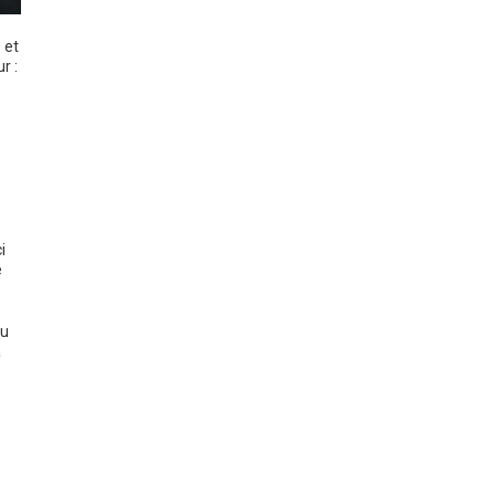
 et
r :
i
e
u
a