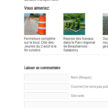
Vous aimeriez:
Fermeture complète
Reprise des travaux
Ouv
sur le boul. Cité-des-
dans le Parc régional
nou
Jeunes du 2 août à la
de Beauharnois-
gir
fin octobre
Salaberry
Laisser un commentaire
Nom (Requis)
Courriel (ne sera pas pub
Site web