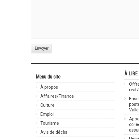
Envoyer
À LIRE
Menu du site
Offre
À propos
civil
Affaires/Finance
Ensei
post
Culture
Valle
Emploi
Appel
Tourisme
colle
assu
Avis de décès
Uniag