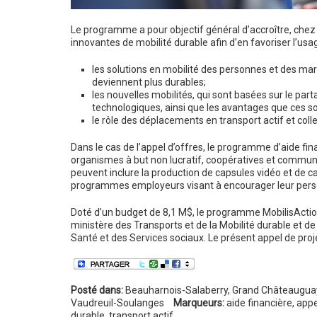
Le programme a pour objectif général d’accroître, chez l
innovantes de mobilité durable afin d’en favoriser l’usa
les solutions en mobilité des personnes et des mar
deviennent plus durables;
les nouvelles mobilités, qui sont basées sur le par
technologiques, ainsi que les avantages que ces so
le rôle des déplacements en transport actif et co
Dans le cas de l’appel d’offres, le programme d’aide fi
organismes à but non lucratif, coopératives et communau
peuvent inclure la production de capsules vidéo et de 
programmes employeurs visant à encourager leur personne
Doté d’un budget de 8,1 M$, le programme MobilisAction
ministère des Transports et de la Mobilité durable et d
Santé et des Services sociaux. Le présent appel de proje
Posté dans:
Beauharnois-Salaberry
,
Grand Châteauguay
Vaudreuil-Soulanges
Marqueurs:
aide financière
,
appe
durable
,
transport actif