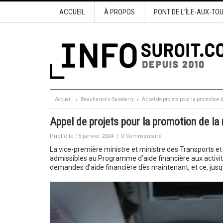
ACCUEIL
À PROPOS
PONT DE L’ÎLE-AUX-TO
Accueil
Beauharnois-Salaberry
Appel de projets pour la promotion d
Appel de projets pour la promotion de la 
Publié le 15 janvier 2024
|
0 Commentaire
La vice-première ministre et ministre des Transports et 
admissibles au Programme d’aide financière aux activités
demandes d’aide financière dès maintenant, et ce, jusqu