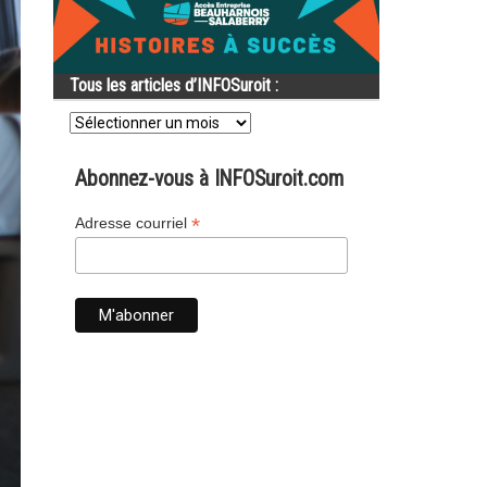
Tous les articles d’INFOSuroit :
Tous
les
articles
d’INFOSuroit
Abonnez-vous à INFOSuroit.com
:
*
Adresse courriel