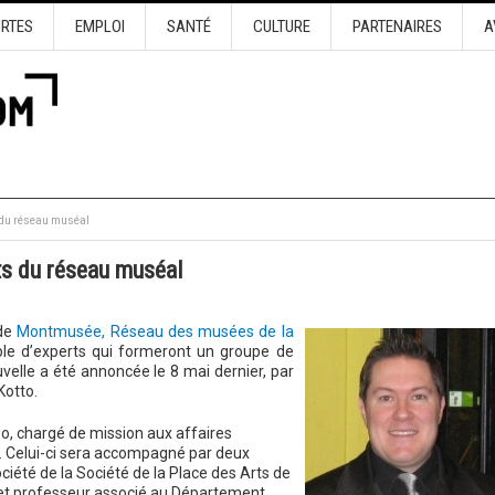
URTES
EMPLOI
SANTÉ
CULTURE
PARTENAIRES
A
 du réseau muséal
ts du réseau muséal
 de
Montmusée, Réseau des musées de la
ble d’experts qui formeront un groupe de
velle a été annoncée le 8 mai dernier, par
Kotto.
o, chargé de mission aux affaires
. Celui-ci sera accompagné par deux
ciété de la Société de la Place des Arts de
 et professeur associé au Département