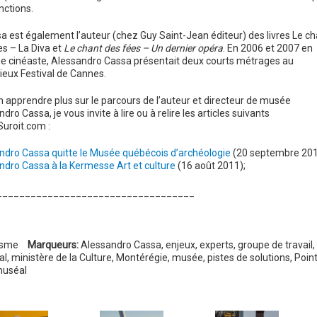
inctions.
a est également l’auteur (chez Guy Saint-Jean éditeur) des livres Le ch
es – La Diva et
Le chant des fées – Un dernier opéra
. En 2006 et 2007 en
ue cinéaste, Alessandro Cassa présentait deux courts métrages au
ieux Festival de Cannes.
 apprendre plus sur le parcours de l’auteur et directeur de musée
dro Cassa, je vous invite à lire ou à relire les articles suivants
Suroit.com :
ndro Cassa quitte le Musée québécois d’archéologie
(20 septembre 201
ndro Cassa à la Kermesse Art et culture
(16 août 2011);
___________________________________
isme
Marqueurs:
Alessandro Cassa
,
enjeux
,
experts
,
groupe de travail
,
al
,
ministère de la Culture
,
Montérégie
,
musée
,
pistes de solutions
,
Poin
muséal