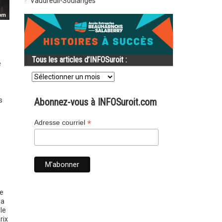
Vaudreuil-Soulanges
Tous les articles d’INFOSuroit :
e
Tous
les
articles
d’INFOSuroit
s
Abonnez-vous à INFOSuroit.com
:
*
Adresse courriel
de
 a
le
rix