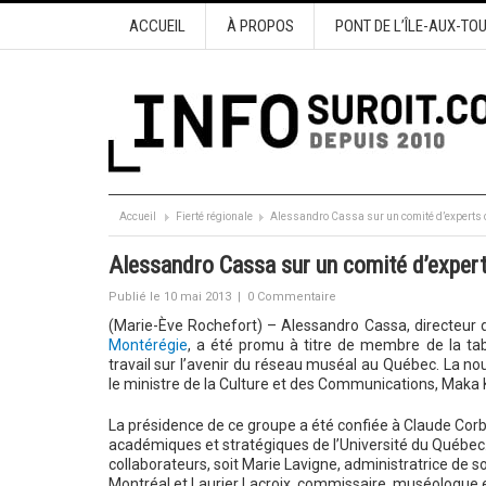
ACCUEIL
À PROPOS
PONT DE L’ÎLE-AUX-TO
Accueil
Fierté régionale
Alessandro Cassa sur un comité d’experts
Alessandro Cassa sur un comité d’exper
Publié le 10 mai 2013
|
0 Commentaire
(Marie-Ève Rochefort) – Alessandro Cassa, directeur
Montérégie
, a été promu à titre de membre de la ta
travail sur l’avenir du réseau muséal au Québec.
La nou
le ministre de la Culture et des Communications, Maka 
La présidence de ce groupe a été confiée à Claude Corb
académiques et stratégiques de l’Université du Québec
collaborateurs, soit Marie Lavigne, administratrice de so
Montréal et Laurier Lacroix, commissaire, muséologue