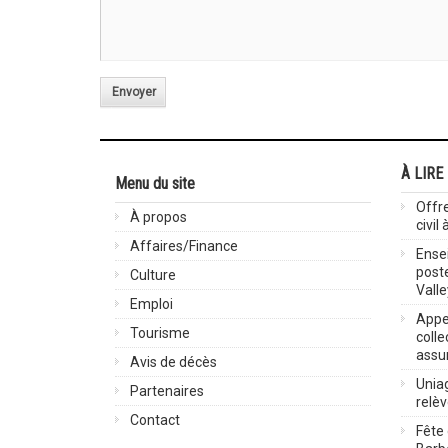
Envoyer
À LIRE
Menu du site
Offre
À propos
civil
Affaires/Finance
Ensei
post
Culture
Valle
Emploi
Appel
Tourisme
colle
assu
Avis de décès
Uniag
Partenaires
relè
Contact
Fête 