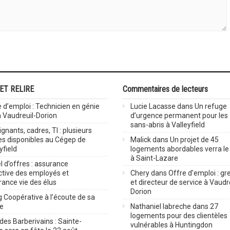
 ET RELIRE
Commentaires de lecteurs
 d’emploi : Technicien en génie
Lucie Lacasse
dans
Un refuge
 à Vaudreuil-Dorion
d’urgence permanent pour les
sans-abris à Valleyfield
gnants, cadres, TI : plusieurs
es disponibles au Cégep de
Malick
dans
Un projet de 45
yfield
logements abordables verra le 
à Saint-Lazare
 d’offres : assurance
ctive des employés et
Chery
dans
Offre d’emploi : gre
rance vie des élus
et directeur de service à Vaudr
Dorion
 Coopérative à l’écoute de sa
ve
Nathaniel labreche
dans
27
logements pour des clientèles
des Barberivains : Sainte-
vulnérables à Huntingdon