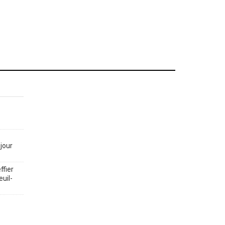
jour
ffier
euil-