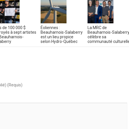
s de 100 000 $
Éoliennes :
La MRC de
royés à sept artistes
Beauharnois-Salaberry
Beauharnois-Salaberr
Beauharnois-
est un lieu propice
célèbre sa
aberry
selon Hydro-Québec
communauté culturell
lié) (Requis)