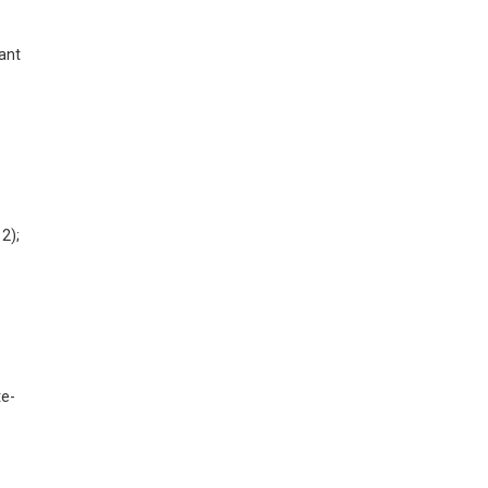
ant
2);
te-