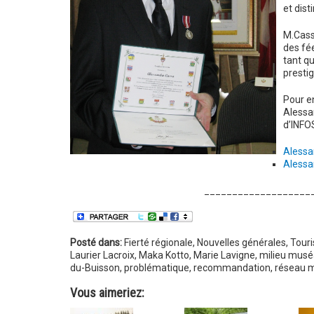
et dist
M.Cass
des fé
tant q
prestig
Pour en
Alessan
d’INFO
Alessa
Alessa
___________________
Posté dans:
Fierté régionale
,
Nouvelles générales
,
Tour
Laurier Lacroix
,
Maka Kotto
,
Marie Lavigne
,
milieu musé
du-Buisson
,
problématique
,
recommandation
,
réseau 
Vous aimeriez: