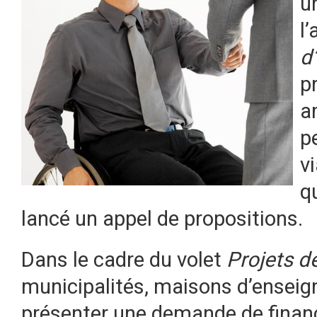
u
l
d
p
a
p
v
q
lancé un appel de propositions.
Dans le cadre du volet
Projets d
municipalités, maisons d’ensei
présenter une demande de finan