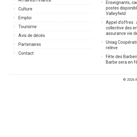
Affaires/Finance
Enseignants, cad
postes disponib
Culture
Valleyfield
Emploi
Appel d’offres :
Tourisme
collective des 
assurance vie d
Avis de décès
Uniag Coopérati
Partenaires
relève
Contact
Fête des Barberi
Barbe sera en fê
© 2026
I