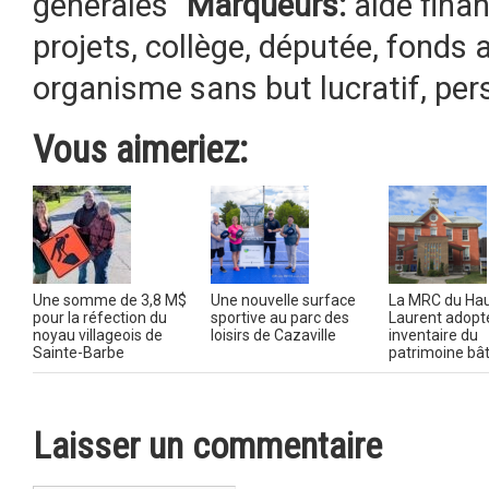
générales
Marqueurs:
aide fina
projets
,
collège
,
députée
,
fonds a
organisme sans but lucratif
,
per
Vous aimeriez:
Une somme de 3,8 M$
Une nouvelle surface
La MRC du Hau
pour la réfection du
sportive au parc des
Laurent adopt
noyau villageois de
loisirs de Cazaville
inventaire du
Sainte-Barbe
patrimoine bât
Laisser un commentaire