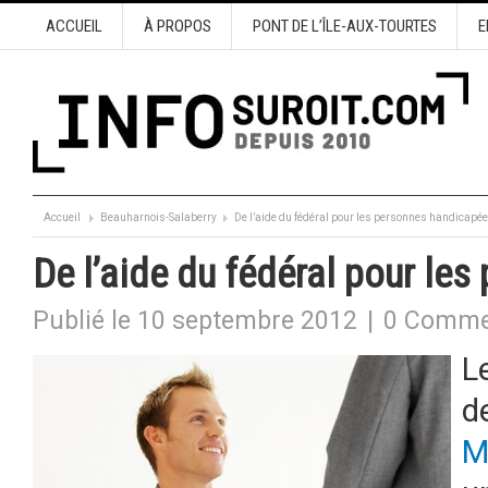
ACCUEIL
À PROPOS
PONT DE L’ÎLE-AUX-TOURTES
E
Accueil
Beauharnois-Salaberry
De l’aide du fédéral pour les personnes handicapé
De l’aide du fédéral pour le
Publié le 10 septembre 2012
|
0 Comme
L
d
M