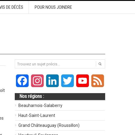
VIS DE DÉCÈS
POUR NOUS JOINDRE
Facebook
Instagram
LinkedIn
Twitter
YouTube
Feed
oît
Nos régions :
Beauharnois-Salaberry
Haut-Saint-Laurent
es
Grand Châteauguay (Roussillon)