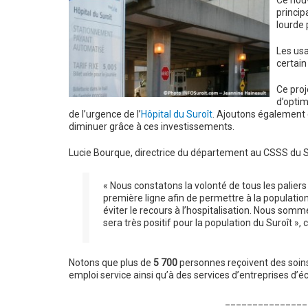
Ce nouv
princip
lourde 
Les usa
certain
Ce proj
d’optim
de l’urgence de l’
Hôpital du Suroît
. Ajoutons également q
diminuer grâce à ces investissements.
Lucie Bourque, directrice du département au CSSS du Su
« Nous constatons la volonté de tous les palier
première ligne afin de permettre à la population
éviter le recours à l’hospitalisation. Nous somme
sera très positif pour la population du Suroît », c
Notons que plus de
5 700
personnes reçoivent des soins
emploi service ainsi qu’à des services d’entreprises d’é
_______________