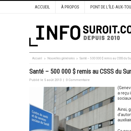
ACCUEIL
À PROPOS
PONT DE L’ÎLE-AUX-TO
Accueil
Nouvelles générales
Santé – 500 000 $ remis au CSSS du Su
Santé – 500 000 $ remis au CSSS du Sur
Publié le 5 août 2013
|
0 Commentaire
(Genevi
a reçu 
sociaux
Ainsi, 
d’auton
auxilia