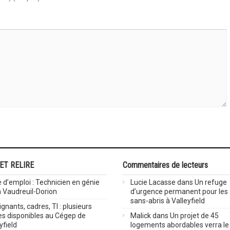
 ET RELIRE
Commentaires de lecteurs
 d’emploi : Technicien en génie
Lucie Lacasse
dans
Un refuge
 à Vaudreuil-Dorion
d’urgence permanent pour les
sans-abris à Valleyfield
gnants, cadres, TI : plusieurs
es disponibles au Cégep de
Malick
dans
Un projet de 45
yfield
logements abordables verra le 