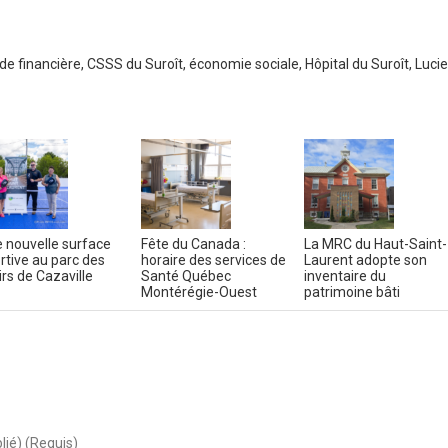
de financière
,
CSSS du Suroît
,
économie sociale
,
Hôpital du Suroît
,
Lucie
 nouvelle surface
Fête du Canada :
La MRC du Haut-Saint-
rtive au parc des
horaire des services de
Laurent adopte son
sirs de Cazaville
Santé Québec
inventaire du
Montérégie-Ouest
patrimoine bâti
lié) (Requis)