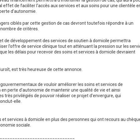
eau financement permettra d’intensifier la gestion de cas, qui aura po
al effet de faciliter l’accès aux services et aux soins pour une clientèle e
perte d’autonomie.
gers ciblés par cette gestion de cas devront toutefois répondre à un
 nombre de critères.
et de développement des services de soutien à domicile permettra
iser l’offre de service clinique tout en atténuant la pression sur les serv
ue les délais pour recevoir des soins et services à domicile devraient
roît, est très heureuse de cette annonce.
s gouvernementaux de vouloir améliorer les soins et services de
 en perte d’autonomie de maintenir une qualité de vie et ainsi
s très privilégiés de pouvoir réaliser ce projet d’envergure, qui
onclut-elle.
 et services à domicile en plus des personnes qui ont recours au chèqu
conomie sociale.
______________________________