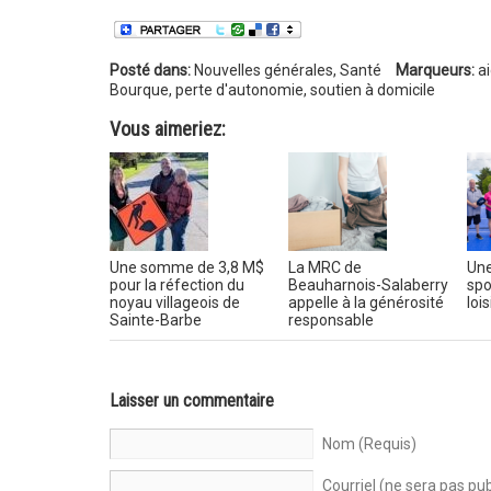
Posté dans:
Nouvelles générales
,
Santé
Marqueurs:
ai
Bourque
,
perte d'autonomie
,
soutien à domicile
Vous aimeriez:
Une somme de 3,8 M$
La MRC de
Une
pour la réfection du
Beauharnois-Salaberry
spo
noyau villageois de
appelle à la générosité
loi
Sainte-Barbe
responsable
Laisser un commentaire
Nom (Requis)
Courriel (ne sera pas pub