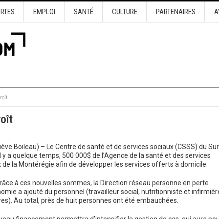
URTES
EMPLOI
SANTÉ
CULTURE
PARTENAIRES
A
roît
oît
ève Boileau) – Le Centre de santé et de services sociaux (CSSS) du Sur
il y a quelque temps, 500 000$ de l’Agence de la santé et des services
 de la Montérégie afin de développer les services offerts à domicile.
grâce à ces nouvelles sommes, la Direction réseau personne en perte
omie a ajouté du personnel (travailleur social, nutritionniste et infirmièr
ires). Au total, près de huit personnes ont été embauchées.