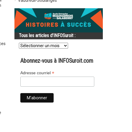
ur
Vaudreuil-Soulanges
n
Tous les articles d’INFOSuroit :
Tous
ices
les
articles
d’INFOSuroit
Abonnez-vous à INFOSuroit.com
:
*
Adresse courriel
e