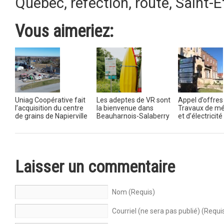
Québec
,
réfection
,
route
,
Saint-É
Vous aimeriez:
Uniag Coopérative fait
Les adeptes de VR sont
Appel d’offres 
l’acquisition du centre
la bienvenue dans
Travaux de m
de grains de Napierville
Beauharnois-Salaberry
et d’électricité
Laisser un commentaire
Nom (Requis)
Courriel (ne sera pas publié) (Requi