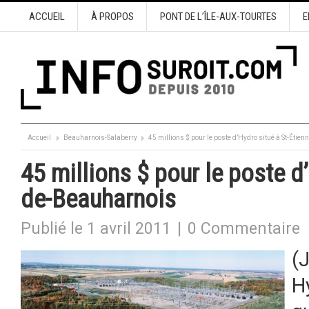
ACCUEIL
À PROPOS
PONT DE L’ÎLE-AUX-TOURTES
E
Accueil
Beauharnois-Salaberry
45 millions $ pour le poste d’Hydro situé à St-Étie
45 millions $ pour le poste d
de-Beauharnois
Publié le 1 avril 2011
|
0 Commentaire
(
H