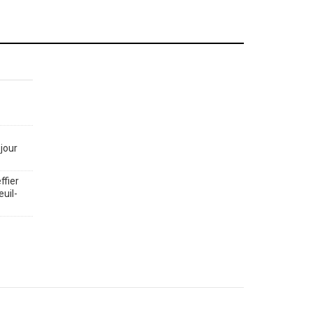
jour
ffier
euil-