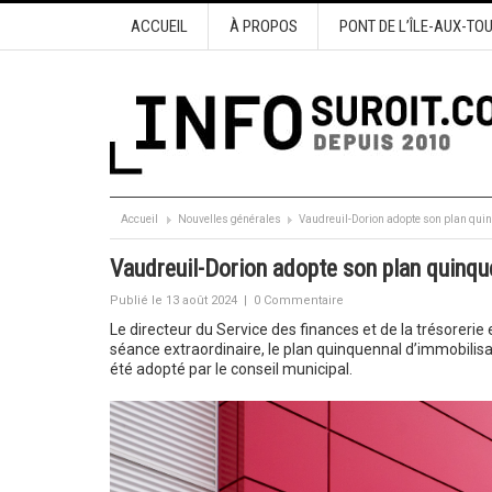
ACCUEIL
À PROPOS
PONT DE L’ÎLE-AUX-TO
Accueil
Nouvelles générales
Vaudreuil-Dorion adopte son plan qui
Vaudreuil-Dorion adopte son plan quinqu
Publié le 13 août 2024
|
0 Commentaire
Le directeur du Service des finances et de la trésorerie 
séance extraordinaire, le plan quinquennal d’immobilis
été adopté par le conseil municipal.