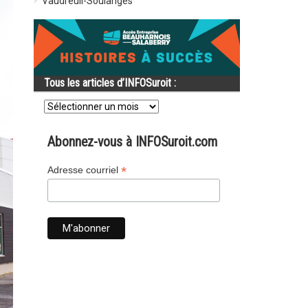
Vaudreuil-Soulanges
Tous les articles d’INFOSuroit :
Tous
les
articles
d’INFOSuroit
Abonnez-vous à INFOSuroit.com
:
*
Adresse courriel