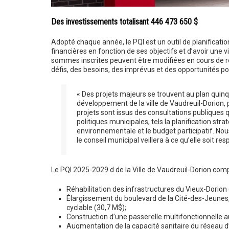
Des investissements totalisant 446 473 650 $
Adopté chaque année, le PQI est un outil de planificati
financières en fonction de ses objectifs et d’avoir une v
sommes inscrites peuvent être modifiées en cours de rou
défis, des besoins, des imprévus et des opportunités p
« Des projets majeurs se trouvent au plan quin
développement de la ville de Vaudreuil-Dorion, 
projets sont issus des consultations publiques 
politiques municipales, tels la planification strat
environnementale et le budget participatif. Nous
le conseil municipal veillera à ce qu’elle soit re
Le PQI 2025-2029 d de la Ville de Vaudreuil-Dorion com
Réhabilitation des infrastructures du Vieux-Dorion 
Élargissement du boulevard de la Cité-des-Jeunes, d
cyclable (30,7 M$);
Construction d’une passerelle multifonctionnelle au
Augmentation de la capacité sanitaire du réseau d