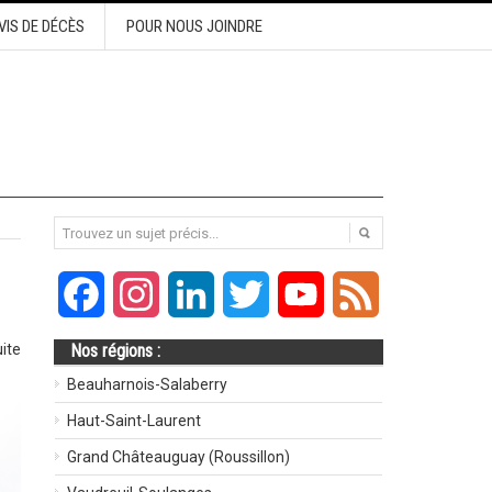
VIS DE DÉCÈS
POUR NOUS JOINDRE
Facebook
Instagram
LinkedIn
Twitter
YouTube
Feed
uite
Nos régions :
Beauharnois-Salaberry
Haut-Saint-Laurent
Grand Châteauguay (Roussillon)