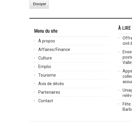
Envoyer
À LIRE
Menu du site
Offre
À propos
civil
Affaires/Finance
Ensei
post
Culture
Valle
Emploi
Appel
Tourisme
colle
assu
Avis de décès
Uniag
Partenaires
relè
Contact
Fête 
Barbe