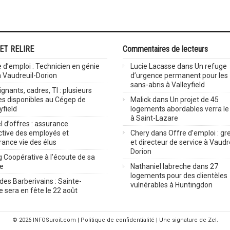
 ET RELIRE
Commentaires de lecteurs
 d’emploi : Technicien en génie
Lucie Lacasse
dans
Un refuge
 à Vaudreuil-Dorion
d’urgence permanent pour les
sans-abris à Valleyfield
gnants, cadres, TI : plusieurs
es disponibles au Cégep de
Malick
dans
Un projet de 45
yfield
logements abordables verra le 
à Saint-Lazare
 d’offres : assurance
ctive des employés et
Chery
dans
Offre d’emploi : gre
rance vie des élus
et directeur de service à Vaudr
Dorion
 Coopérative à l’écoute de sa
ve
Nathaniel labreche
dans
27
logements pour des clientèles
des Barberivains : Sainte-
vulnérables à Huntingdon
 sera en fête le 22 août
© 2026
INFOSuroit.com
|
Politique de confidentialité
| Une signature de Zel.