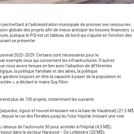
on permettant à l’administration municipale de prioriser ses ressources
ision globale des projets afin de mieux anticiper les besoins financiers. L
te, puisque le PQI est un tableau de bord qui s’ajuste en fonction des
ouvant se présenter.
quennal 2025-2029. Certains sont nécessaires pour le
par exemple ceux qui concernent les infrastructures. D’autres
que nous avons tenues en lien avec l’adoption de différentes
égique, la politique familiale et des aînés, la politique
 gardons toujours en tête la capacité à payer de la population et
spectée », a déclaré le maire Guy Pilon.
prend plus de 100 projets, notamment les suivants :
(aqueduc, égout et nouvel émissaire vers la baie de Vaudreuil) (21,5 M$
epuis la rue des Floralies jusqu’au futur hôpital, incluant une voie
-dessus de l’autoroute 30 pour accéder à l’hôpital (4,5 M$);
’égout dans le secteur Harwood – De Lotbinière (20 M$);