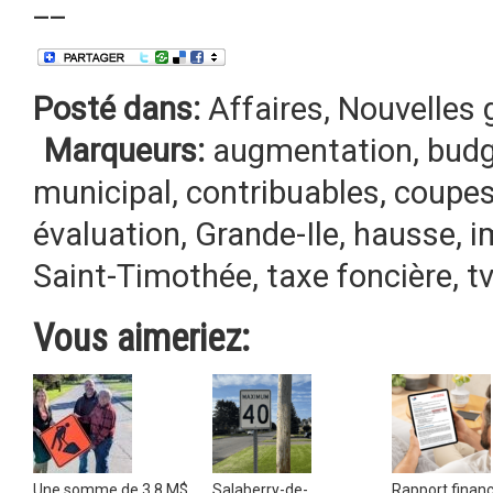
__
Posté dans:
Affaires
,
Nouvelles 
Marqueurs:
augmentation
,
budg
municipal
,
contribuables
,
coupe
évaluation
,
Grande-Ile
,
hausse
,
i
Saint-Timothée
,
taxe foncière
,
t
Vous aimeriez:
Une somme de 3,8 M$
Salaberry-de-
Rapport financi