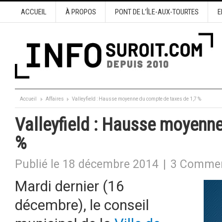
ACCUEIL
À PROPOS
PONT DE L’ÎLE-AUX-TOURTES
E
Accueil
Affaires
Valleyfield : Hausse moyenne du compte de taxes de 1,7 %
Valleyfield : Hausse moyenn
%
Publié le 18 décembre 2014
|
3 Commen
Mardi dernier (16
décembre), le conseil