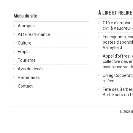
À LIRE ET RELIRE
Menu du site
Offre d’emploi :
À propos
civil à Vaudreuil
Affaires/Finance
Enseignants, cad
postes disponib
Culture
Valleyfield
Emploi
Appel d’offres :
Tourisme
collective des 
assurance vie d
Avis de décès
Uniag Coopérati
Partenaires
relève
Contact
Fête des Barberi
Barbe sera en fê
© 2026
I