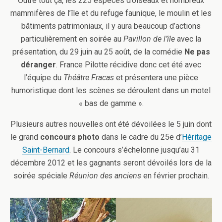
Outre tout ça, les 225 espèces d’oiseaux et nombreux
mammifères de l’île et du refuge faunique, le moulin et les
bâtiments patrimoniaux, il y aura beaucoup d’actions
particulièrement en soirée au
Pavillon de l’île
avec la
présentation, du 29 juin au 25 août, de la comédie
Ne pas
déranger
. France Pilotte récidive donc cet été avec
l’équipe du
Théâtre Fracas
et présentera une pièce
humoristique dont les scènes se déroulent dans un motel
« bas de gamme ».
Plusieurs autres nouvelles ont été dévoilées le 5 juin dont
le grand
concours photo
dans le cadre du 25e d’
Héritage
Saint-Bernard
. Le concours s’échelonne jusqu’au 31
décembre 2012 et les gagnants seront dévoilés lors de la
soirée spéciale
Réunion des anciens
en février prochain.