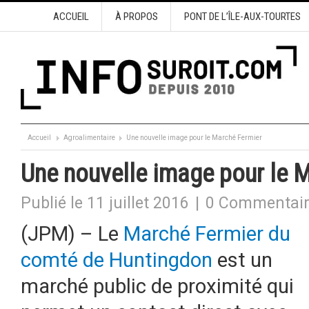
ACCUEIL
À PROPOS
PONT DE L’ÎLE-AUX-TOURTES
Accueil
Agroalimentaire
Une nouvelle image pour le Marché Fermier
Une nouvelle image pour le 
Publié le 11 juillet 2016
|
0 Commentai
(JPM) – Le
Marché Fermier du
comté de Huntingdon
est un
marché public de proximité qui