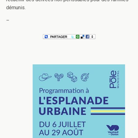
démunis.
–