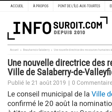
ACCUEIL
À PROPOS
PONT DE L’ÎLE-AUX-TOURTES
E
Accueil
Beauharnois-Salaberry
Une nouvelle directrice des ressources humaines à l
Une nouvelle directrice des 
Ville de Salaberry-de-Valleyfi
Publié le 21 août 2019
|
0 Commentair
Le conseil municipal de la
Ville 
confirmé le 20 août la nominat