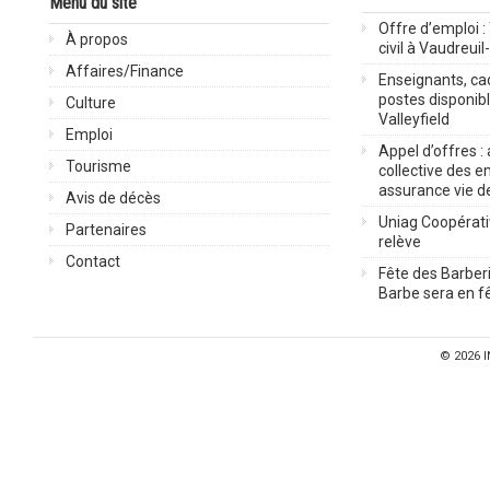
Menu du site
Offre d’emploi :
À propos
civil à Vaudreuil
Affaires/Finance
Enseignants, cad
postes disponib
Culture
Valleyfield
Emploi
Appel d’offres :
Tourisme
collective des 
assurance vie d
Avis de décès
Uniag Coopérati
Partenaires
relève
Contact
Fête des Barberi
Barbe sera en fê
© 2026
I