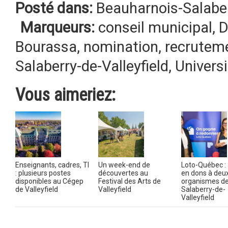
Posté dans:
Beauharnois-Salabe
Marqueurs:
conseil municipal
,
D
Bourassa
,
nomination
,
recrutem
Salaberry-de-Valleyfield
,
Univers
Vous aimeriez:
Enseignants, cadres, TI
Un week-end de
Loto-Québec : 
: plusieurs postes
découvertes au
en dons à deu
disponibles au Cégep
Festival des Arts de
organismes d
de Valleyfield
Valleyfield
Salaberry-de-
Valleyfield