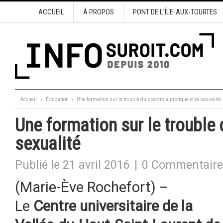
ACCUEIL
À PROPOS
PONT DE L’ÎLE-AUX-TOURTES
Accueil
Éducation
Une formation sur le trouble du spectre autistique et la sexualité
Une formation sur le trouble 
sexualité
Publié le 21 avril 2016
|
0 Commentaire
(Marie-Ève Rochefort) –
Le
Centre universitaire de la