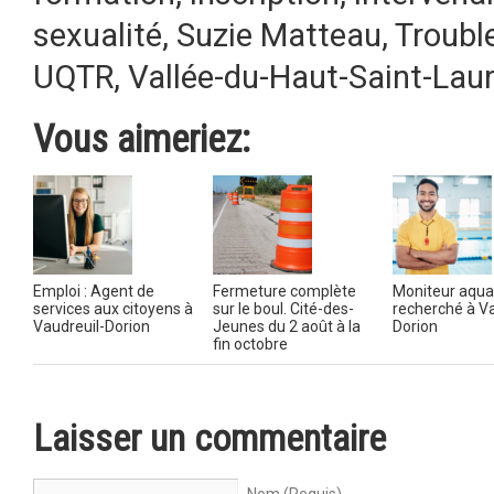
sexualité
,
Suzie Matteau
,
Troubl
UQTR
,
Vallée-du-Haut-Saint-Lau
Vous aimeriez:
Emploi : Agent de
Fermeture complète
Moniteur aqua
services aux citoyens à
sur le boul. Cité-des-
recherché à Va
Vaudreuil-Dorion
Jeunes du 2 août à la
Dorion
fin octobre
Laisser un commentaire