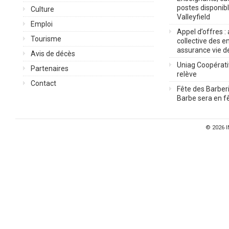
postes disponib
Culture
Valleyfield
Emploi
Appel d’offres :
Tourisme
collective des 
assurance vie d
Avis de décès
Uniag Coopérati
Partenaires
relève
Contact
Fête des Barberi
Barbe sera en fê
© 2026
I