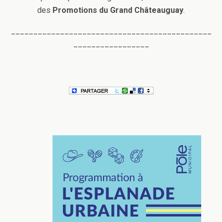
des
Promotions du Grand Châteauguay
.
_____________________________________________
_________________