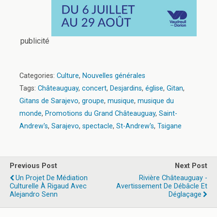
publicité
Categories:
Culture
,
Nouvelles générales
Tags:
Châteauguay
,
concert
,
Desjardins
,
église
,
Gitan
,
Gitans de Sarajevo
,
groupe
,
musique
,
musique du
monde
,
Promotions du Grand Châteauguay
,
Saint-
Andrew's
,
Sarajevo
,
spectacle
,
St-Andrew's
,
Tsigane
Previous Post
Next Post
Un Projet De Médiation
Rivière Châteauguay -
Culturelle À Rigaud Avec
Avertissement De Débâcle Et
Alejandro Senn
Déglaçage