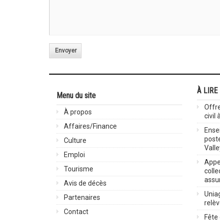
Envoyer
À LIRE
Menu du site
Offre
À propos
civil
Affaires/Finance
Ensei
post
Culture
Valle
Emploi
Appel
Tourisme
colle
assu
Avis de décès
Uniag
Partenaires
relè
Contact
Fête 