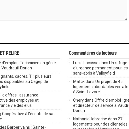
 ET RELIRE
Commentaires de lecteurs
 d’emploi : Technicien en génie
Lucie Lacasse
dans
Un refuge
 à Vaudreuil-Dorion
d’urgence permanent pour les
sans-abris à Valleyfield
gnants, cadres, TI : plusieurs
es disponibles au Cégep de
Malick
dans
Un projet de 45
yfield
logements abordables verra le 
à Saint-Lazare
 d’offres : assurance
ctive des employés et
Chery
dans
Offre d’emploi : gre
rance vie des élus
et directeur de service à Vaudr
Dorion
 Coopérative à l’écoute de sa
ve
Nathaniel labreche
dans
27
logements pour des clientèles
des Barberivains : Sainte-