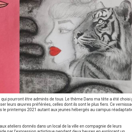
e qui pourront être admirés de tous. Le thème Dans ma tête a été choisi 
ser leurs œuvres préférées, celles dont ils sont le plus fiers. Ce verniss
uis le printemps 2021 autant aux jeunes hébergés au campus réadaptati
aux ateliers donnés dans un local de la ville en compagnie de leurs
uide par l’expression artistique pendant deux heures en explorant un