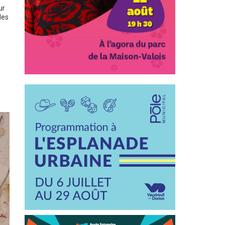
ur
les