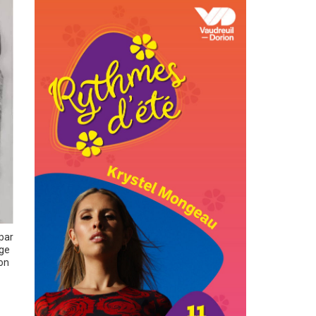
par
age
on