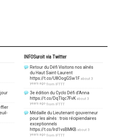
INFOSuroit via Twitter
Retour du Défi Visitons nos aînés
du Haut Saint-Laurent
https://t.co/U8OogGSw1F
about 3
years ago
from
IFTTT
jour
3e édition du Cyclo Défi d’Anna
https://t.co/DqTlqc7FvK
about 3
years ago
from
IFTTT
ffier
euil-
Médaille du Lieutenant-gouverneur
pour les aînés : trois récipiendaires
exceptionnels
https://t.co/lrd1vsBMKB
about 3
years ago
from
IFTTT