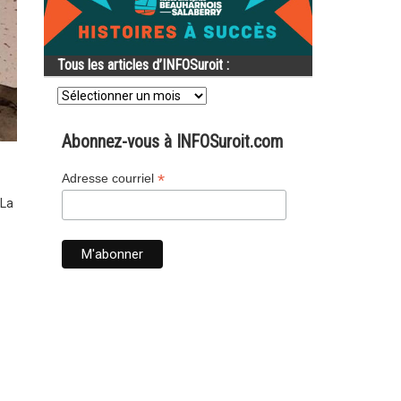
Tous les articles d’INFOSuroit :
Tous
les
articles
d’INFOSuroit
Abonnez-vous à INFOSuroit.com
:
*
Adresse courriel
 La