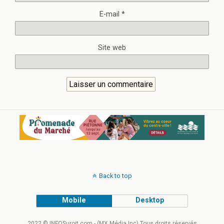
E-mail
*
Site web
Back to top
Mobile
Desktop
2022 © INFOSuroit.com - (MX Média Inc) Tous droits réservés