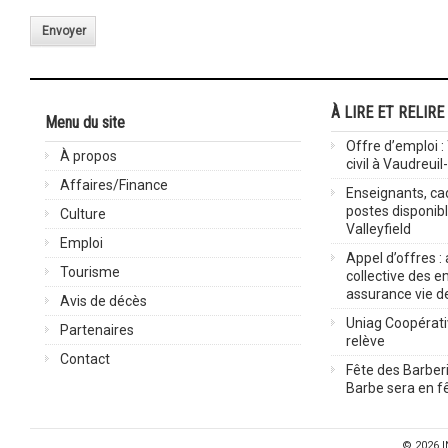
Envoyer
À LIRE ET RELIRE
Menu du site
Offre d’emploi :
À propos
civil à Vaudreuil
Affaires/Finance
Enseignants, cad
postes disponib
Culture
Valleyfield
Emploi
Appel d’offres :
Tourisme
collective des 
assurance vie d
Avis de décès
Uniag Coopérati
Partenaires
relève
Contact
Fête des Barberi
Barbe sera en fê
© 2026
I