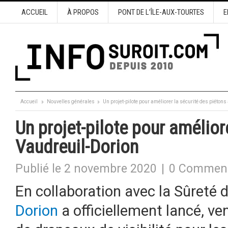
ACCUEIL
À PROPOS
PONT DE L’ÎLE-AUX-TOURTES
E
Accueil
Nouvelles générales
Un projet-pilote pour améliorer la sécurité des piéton
Un projet-pilote pour amélior
Vaudreuil-Dorion
Publié le 2 novembre 2020
|
0 Comment
En collaboration avec la Sûreté 
Dorion
a officiellement lancé, ven