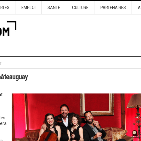
URTES
EMPLOI
SANTÉ
CULTURE
PARTENAIRES
A
y
hâteauguay
nt
es
tera