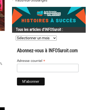
Vaudreuil-Soulanges
Tous les articles d’INFOSuroit :
Tous
les
articles
d’INFOSuroit
Abonnez-vous à INFOSuroit.com
:
*
Adresse courriel
n,