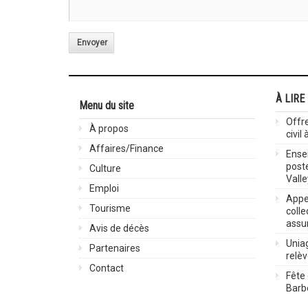
Envoyer
À LIRE
Menu du site
Offre
À propos
civil
Affaires/Finance
Ensei
post
Culture
Valle
Emploi
Appel
Tourisme
colle
assu
Avis de décès
Uniag
Partenaires
relè
Contact
Fête 
Barbe