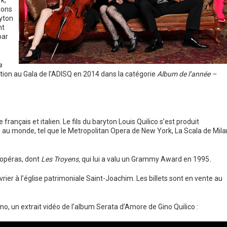
k,
ions
ryton
nt
par
a
tion au Gala de l’ADISQ en 2014 dans la catégorie
Album de l’année –
rançais et italien. Le fils du baryton Louis Quilico s’est produit
a au monde, tel que le Metropolitan Opera de New York, La Scala de Mila
d’opéras, dont
Les Troyens,
qui lui a valu un Grammy Award en 1995
.
rier à l’église patrimoniale Saint-Joachim. Les billets sont en vente au
ano, un extrait vidéo de l’album Serata d’Amore de Gino Quilico :