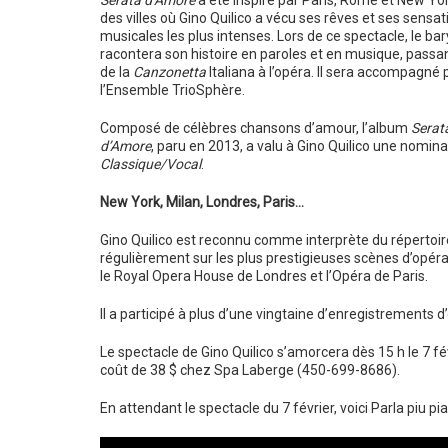
Serata d’Amore
a été inspiré par Paris, Rome et New Yor
des villes où Gino Quilico a vécu ses rêves et ses sensat
musicales les plus intenses. Lors de ce spectacle, le ba
racontera son histoire en paroles et en musique, passa
de la
Canzonetta
Italiana à l’opéra. Il sera accompagné 
l’Ensemble TrioSphère.
Composé de célèbres chansons d’amour, l’album
Serat
d’Amore
, paru en 2013,
a valu à Gino Quilico une nomina
Classique/Vocal
.
New York, Milan, Londres, Paris…
Gino Quilico est reconnu comme interprète du répertoire f
régulièrement sur les plus prestigieuses scènes d’opér
le Royal Opera House de Londres et l’Opéra de Paris.
Il a participé à plus d’une vingtaine d’enregistrements 
Le spectacle de Gino Quilico s’amorcera dès 15 h le 7 fév
coût de 38 $ chez Spa Laberge (450-699-8686).
En attendant le spectacle du 7 février, voici Parla piu pi