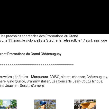
que les prochains spectacles des Promotions du Grand
le 11 mars, le violoncelliste Stéphane Tétreault, le 17 avril, ainsi que
ernet
Promotions du Grand Châteauguay
.
______________________________________
ouvelles générales
Marqueurs:
ADISQ
,
album
,
chanson
,
Châteauguay
,
hère
,
Gino Quilico
,
Grammy
,
italien
,
Les Concerts Jean-Coutu
,
lyrique
,
int-Joachim
,
Serata d'amore