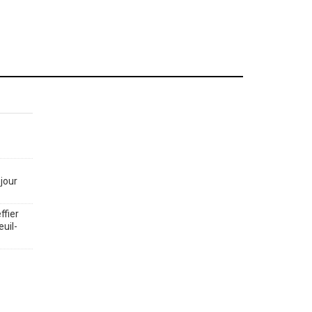
jour
ffier
euil-