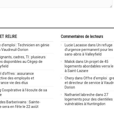
 ET RELIRE
Commentaires de lecteurs
 d’emploi : Technicien en génie
Lucie Lacasse
dans
Un refuge
 à Vaudreuil-Dorion
d’urgence permanent pour les
sans-abris à Valleyfield
gnants, cadres, TI : plusieurs
es disponibles au Cégep de
Malick
dans
Un projet de 45
yfield
logements abordables verra le 
à Saint-Lazare
 d’offres : assurance
ctive des employés et
Chery
dans
Offre d’emploi : gre
rance vie des élus
et directeur de service à Vaudr
Dorion
 Coopérative à l’écoute de sa
ve
Nathaniel labreche
dans
27
logements pour des clientèles
des Barberivains : Sainte-
vulnérables à Huntingdon
 sera en fête le 22 août