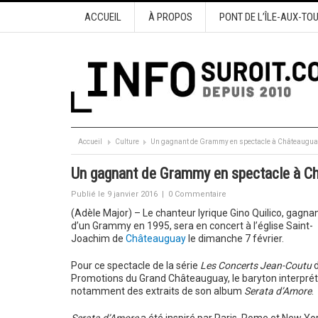
ACCUEIL
À PROPOS
PONT DE L’ÎLE-AUX-TO
Accueil
Culture
Un gagnant de Grammy en spectacle à Châteaugua
Un gagnant de Grammy en spectacle à C
Publié le 9 janvier 2016
|
0 Commentaire
(Adèle Major) – Le chanteur lyrique Gino Quilico, gagna
d’un Grammy en 1995, sera en concert à l’église Saint-
Joachim de
Châteauguay
le dimanche 7 février.
Pour ce spectacle de la série
Les Concerts Jean-Coutu
d
Promotions du Grand Châteauguay, le baryton interpré
notamment des extraits de son album
Serata d’Amore
.