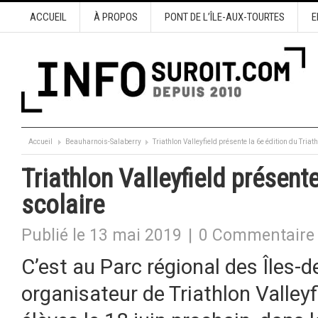
ACCUEIL
À PROPOS
PONT DE L’ÎLE-AUX-TOURTES
E
Accueil
Beauharnois-Salaberry
Triathlon Valleyfield présente la 6e édition du Triat
Triathlon Valleyfield présente
scolaire
Publié le 13 mai 2019
|
0 Commentaire
C’est au Parc régional des Îles-
organisateur de Triathlon Valleyf