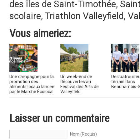
des îles de Saint-Timothée
,
Sain
scolaire
,
Triathlon Valleyfield
,
Va
Vous aimeriez:
Une campagne pour la
Un week-end de
Des patrouilleu
promotion des
découvertes au
terrain dans
aliments locaux lancée
Festival des Arts de
Beauharnois-S
par le Marché Écolocal
Valleyfield
Laisser un commentaire
Nom (Requis)