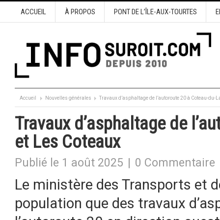
ACCUEIL
À PROPOS
PONT DE L’ÎLE-AUX-TOURTES
E
Accueil
Nouvelles générales
Travaux d’asphaltage de l’autoroute 20 à Coteau-du-L
Travaux d’asphaltage de l’au
et Les Coteaux
Publié le 1 août 2025
|
0 Commentaire
Le ministère des Transports et d
population que des travaux d’asph