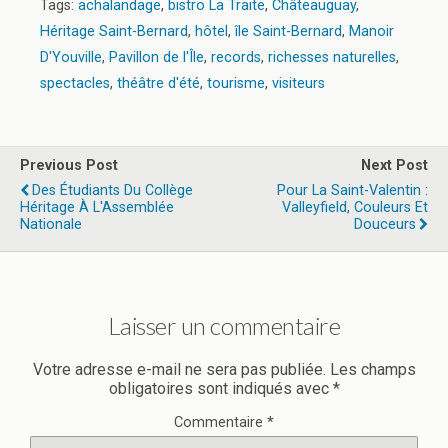
Tags:
achalandage
,
bistro La Traite
,
Châteauguay
,
Héritage Saint-Bernard
,
hôtel
,
île Saint-Bernard
,
Manoir
D'Youville
,
Pavillon de l'Île
,
records
,
richesses naturelles
,
spectacles
,
théâtre d'été
,
tourisme
,
visiteurs
Previous Post
Next Post
Des Étudiants Du Collège
Pour La Saint-Valentin :
Héritage À L'Assemblée
Valleyfield, Couleurs Et
Nationale
Douceurs
Laisser un commentaire
Votre adresse e-mail ne sera pas publiée.
Les champs
obligatoires sont indiqués avec
*
Commentaire
*