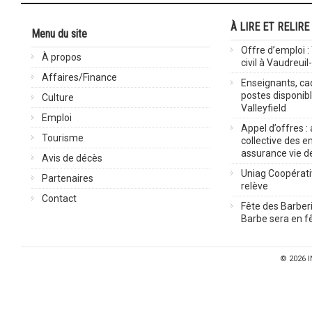
À LIRE ET RELIRE
Menu du site
Offre d’emploi :
À propos
civil à Vaudreuil
Affaires/Finance
Enseignants, cad
postes disponib
Culture
Valleyfield
Emploi
Appel d’offres :
Tourisme
collective des 
assurance vie d
Avis de décès
Uniag Coopérati
Partenaires
relève
Contact
Fête des Barberi
Barbe sera en fê
© 2026
I