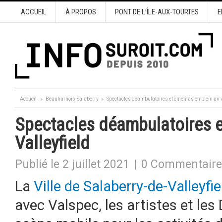
ACCUEIL
À PROPOS
PONT DE L’ÎLE-AUX-TOURTES
E
Accueil
Beauharnois-Salaberry
Spectacles déambulatoires et cinémas en plein air à
Spectacles déambulatoires et
Valleyfield
Publié le 2 juillet 2021
|
0 Commentaire
La
Ville de Salaberry-de-Valleyfie
avec Valspec, les artistes et les