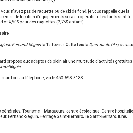
ie et de la soupe chaude (2$).
vous n’avez pas de raquette ou de ski de fond, je vous rappelle que la
un centre de location d’équipements sera en opération. Les tarifs sont for
nd et 4,50$ pour des raquettes (2,75$ enfant).
saire
.
ogique Fernand-Séguin
le 19 février. Cette fois le
Quatuor de l’île
y sera a
ard propose aux adeptes de plein air une multitude d’activités gratuites
nand-Séguin
.
Bernard ou, au téléphone, via le 450-698-3133.
s générales
,
Tourisme
Marqueurs:
centre écologique
,
Centre hospitalie
eur
,
Fernand-Seguin
,
Héritage Saint-Bernard
,
île Saint-Bernard
,
lune
,