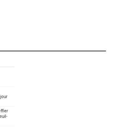
jour
ffier
euil-