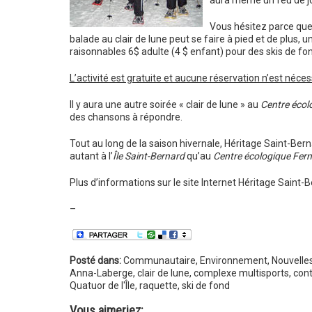
aura même un feu de jo
Vous hésitez parce que 
balade au clair de lune peut se faire à pied et de plus, 
raisonnables 6$ adulte (4 $ enfant) pour des skis de fo
L’activité est gratuite et aucune réservation n’est néces
Il y aura une autre soirée « clair de lune » au
Centre écol
des chansons à répondre.
Tout au long de la saison hivernale, Héritage Saint-Bern
autant à l’
Île Saint-Bernard
qu’au
Centre écologique Fer
Plus d’informations sur le site Internet Héritage Saint-
–
Posté dans:
Communautaire
,
Environnement
,
Nouvelle
Anna-Laberge
,
clair de lune
,
complexe multisports
,
cont
Quatuor de l'Île
,
raquette
,
ski de fond
Vous aimeriez: