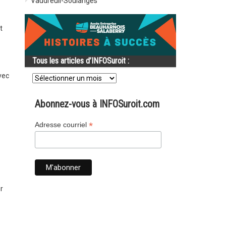
Vaudreuil-Soulanges
t
Tous les articles d’INFOSuroit :
Tous
vec
les
articles
d’INFOSuroit
Abonnez-vous à INFOSuroit.com
:
*
Adresse courriel
r