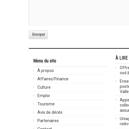
Envoyer
À LIRE
Menu du site
Offre
À propos
civil
Affaires/Finance
Ensei
post
Culture
Valle
Emploi
Appel
Tourisme
colle
assu
Avis de décès
Uniag
Partenaires
relè