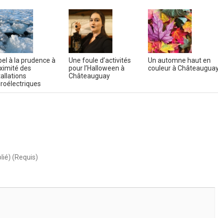
el à la prudence à
Une foule d’activités
Un automne haut en
ximité des
pour l’Halloween à
couleur à Châteaugua
tallations
Châteauguay
roélectriques
lié) (Requis)