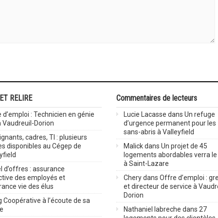
 ET RELIRE
Commentaires de lecteurs
 d’emploi : Technicien en génie
Lucie Lacasse
dans
Un refuge
 à Vaudreuil-Dorion
d’urgence permanent pour les
sans-abris à Valleyfield
gnants, cadres, TI : plusieurs
es disponibles au Cégep de
Malick
dans
Un projet de 45
yfield
logements abordables verra le 
à Saint-Lazare
 d’offres : assurance
ctive des employés et
Chery
dans
Offre d’emploi : gre
rance vie des élus
et directeur de service à Vaudr
Dorion
 Coopérative à l’écoute de sa
ve
Nathaniel labreche
dans
27