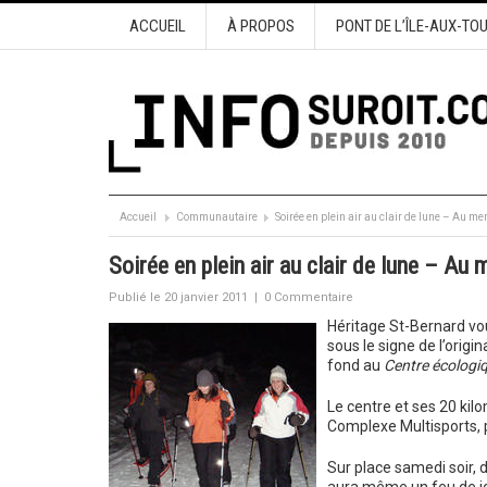
ACCUEIL
À PROPOS
PONT DE L’ÎLE-AUX-TO
Accueil
Communautaire
Soirée en plein air au clair de lune – Au menu
Soirée en plein air au clair de lune – Au m
Publié le 20 janvier 2011
|
0 Commentaire
Héritage St-Bernard vou
sous le signe de l’origi
fond au
Centre écologi
Le centre et ses 20 kilo
Complexe Multisports, 
Sur place samedi soir, de