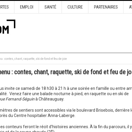
URTES
EMPLOI
SANTÉ
CULTURE
PARTENAIRES
A
 : contes, chant, raquette, ski de fond et feu de joie
enu : contes, chant, raquette, ski de fond et feu de jo
s invite ce samedi de 18 h30 à 21 h à une soirée en famille ou entre am
nalité. Venez faire une balade nocturne à pied, en raquette ou en ski de
que Fernand-Séguin
à Châteauguay.
mètres de sentiers sont accessibles via le boulevard Brisebois, derrière l
près du Centre hospitalier Anna-Laberge.
s conteurs feront le récit d’histoires anciennes. À la fin du parcours, il y