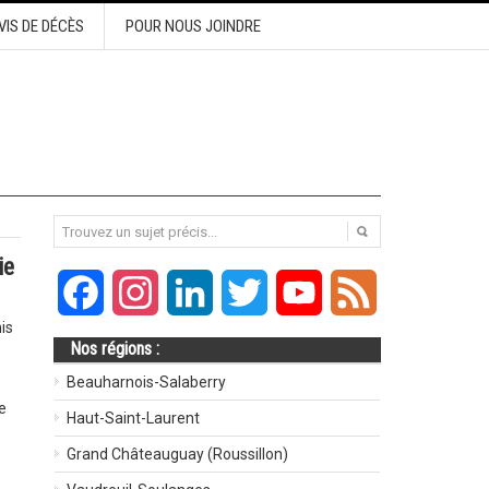
VIS DE DÉCÈS
POUR NOUS JOINDRE
ie
Facebook
Instagram
LinkedIn
Twitter
YouTube
Feed
is
Nos régions :
Beauharnois-Salaberry
e
Haut-Saint-Laurent
Grand Châteauguay (Roussillon)