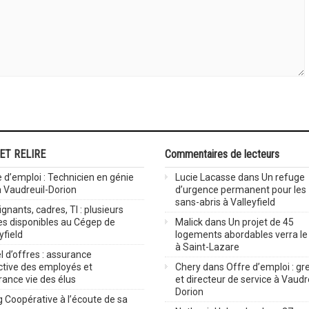
 ET RELIRE
Commentaires de lecteurs
 d’emploi : Technicien en génie
Lucie Lacasse
dans
Un refuge
 à Vaudreuil-Dorion
d’urgence permanent pour les
sans-abris à Valleyfield
gnants, cadres, TI : plusieurs
es disponibles au Cégep de
Malick
dans
Un projet de 45
yfield
logements abordables verra le 
à Saint-Lazare
 d’offres : assurance
ctive des employés et
Chery
dans
Offre d’emploi : gre
rance vie des élus
et directeur de service à Vaudr
Dorion
 Coopérative à l’écoute de sa