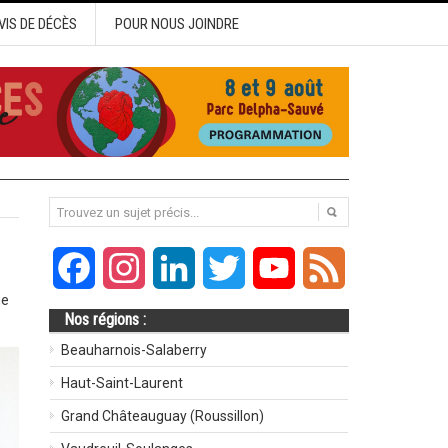
VIS DE DÉCÈS
POUR NOUS JOINDRE
Facebook
Instagram
LinkedIn
Twitter
YouTube
Feed
me
Nos régions :
Beauharnois-Salaberry
Haut-Saint-Laurent
Grand Châteauguay (Roussillon)