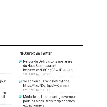
INFOSuroit via Twitter
Retour du Défi Visitons nos aînés
du Haut Saint-Laurent
https://t.co/U8OogGSw1F
about 3
years ago
from
IFTTT
jour
3e édition du Cyclo Défi d’Anna
https://t.co/DqTlqc7FvK
about 3
years ago
from
IFTTT
ffier
euil-
Médaille du Lieutenant-gouverneur
pour les aînés : trois récipiendaires
exceptionnels