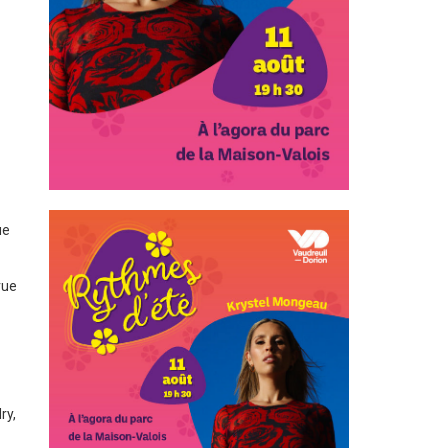
ue
rue
ry
,