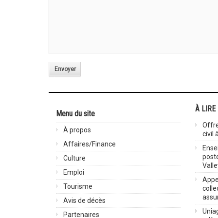
Envoyer
À LIRE
Menu du site
Offre
À propos
civil
Affaires/Finance
Ensei
post
Culture
Valle
Emploi
Appel
Tourisme
colle
assu
Avis de décès
Uniag
Partenaires