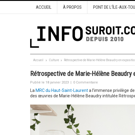
ACCUEIL
À PROPOS
PONT DE L’ÎLE-AUX-TO
Accueil
Culture
Rétrospective de Marie-Hélène Beaudry en expositi
Rétrospective de Marie-Hélène Beaudry 
Publié le 18 janvier 2023
|
0 Commentaire
La
MRC du Haut-Saint-Laurent
a l’immense privilège de 
des œuvres de Marie-Hélène Beaudry intitulée Rétrospe