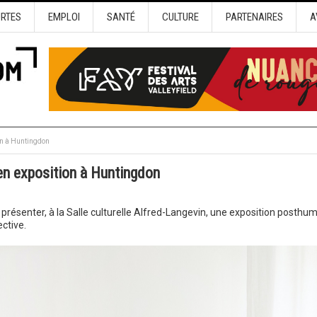
URTES
EMPLOI
SANTÉ
CULTURE
PARTENAIRES
A
on à Huntingdon
en exposition à Huntingdon
présenter, à la Salle culturelle Alfred-Langevin, une exposition posthu
ctive.