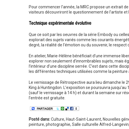
Pour commencer l’année, la MRC propose un extrait de 
visiteurs découvriront le questionnement de l’artiste et 
Technique expérimentale évolutive
Que ce soit par les oeuvres de la série Embody ou celle
explorait des sujets variés comme les courants énergétiq
degré, la réalité de l’émotion ou du souvenir, le respect
En atelier, Marie-Hélène bénéficiait d’une immense libe
explorer non seulement d’innombrables sujets, mais ég
l’intérieur d’une discipline serrée. C’est dans cette disc
les différentes techniques utilisées comme la peinture à 
Le vernissage de Rétrospective aura lieu dimanche le 29 
King à Huntingdon. L’exposition se poursuivra jusqu’au 
(sauf le vernissage à 14 h) et durant la semaine sur rés
l’entrée est gratuite.
Posté dans:
Culture
,
Haut-Saint-Laurent
,
Nouvelles gén
peinture
,
photographie
,
Salle culturelle Alfred-Langevin