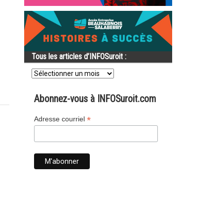
Tous les articles d’INFOSuroit :
Tous
les
articles
d’INFOSuroit
Abonnez-vous à INFOSuroit.com
:
*
Adresse courriel