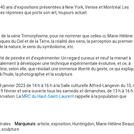
40 ans d’expositions présentées à New York, Venise et Montréal. Les
les réponses que porte son art, toujours actuel.
s de la série Trimorphisme, pour ne nommer que celles-ci, Marie-Hélène
ues du Ciel et de la Terre, la réalité des sens, la perception au premier
 de la nature, le sens du symbolisme, etc.
rté de peindre et d’expérimenter. Un regard curieux et neuf la menait à
alement à développer une technique expérimentale évolutive, et ce, à
ipline, selon elle, que résidait une immense liberté du geste, ce qui expliq
l’huile, la photographie et la sculpture.
janvier 2023 de 14 h à 16 h à la Salle culturelle Alfred-Langevin du 10, 
19 février et sera ouverte tous les samedis et dimanches, de 13 h à 16 h
ervation. La
MRC du Haut-Saint-Laurent
rappelle à la population que
érales
Marqueurs:
artiste
,
exposition
,
Huntingdon
,
Marie-Hélène Beaud
,
sculpture