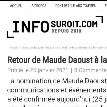
ACCUEIL
À PROPOS
PONT DE L’ÎLE-AUX-TOURTES
E
Accueil
Grand Châteauguay - Roussillon
Retour de Maude Daoust à la Fondation 
Retour de Maude Daoust à l
Publié le 25 janvier 2021
|
0 Commenta
La nomination de Maude Daoust à
communications et événements
a été confirmée aujourd’hui (25 