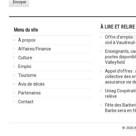
Envoyer
À LIRE ET RELIRE
Menu du site
Offre d’emploi :
À propos
civil à Vaudreuil
Affaires/Finance
Enseignants, cad
postes disponib
Culture
Valleyfield
Emploi
Appel d’offres :
Tourisme
collective des 
assurance vie d
Avis de décès
Uniag Coopérati
Partenaires
relève
Contact
Fête des Barberi
Barbe sera en fê
© 2026
I