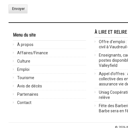
Envoyer
À LIRE ET RELIRE
Menu du site
Offre d’emploi :
À propos
civil à Vaudreuil
Affaires/Finance
Enseignants, cad
postes disponib
Culture
Valleyfield
Emploi
Appel d’offres :
Tourisme
collective des 
assurance vie d
Avis de décès
Uniag Coopérati
Partenaires
relève
Contact
Fête des Barberi
Barbe sera en fê
© 2026
I