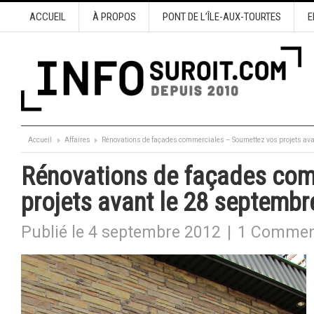
ACCUEIL
À PROPOS
PONT DE L’ÎLE-AUX-TOURTES
E
Accueil
Affaires
Rénovations de façades commerciales – Soumettez vos projets ava
Rénovations de façades com
projets avant le 28 septembr
Publié le 4 septembre 2012
|
1 Commen