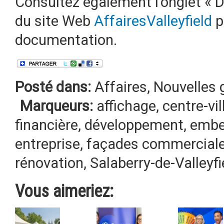
Consultez également l’onglet «
du site Web
AffairesValleyfield
p
documentation.
Posté dans:
Affaires
,
Nouvelles 
Marqueurs:
affichage
,
centre-vil
financière
,
développement
,
embe
entreprise
,
façades commercial
rénovation
,
Salaberry-de-Valleyfi
Vous aimeriez: