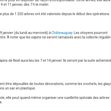
porte pour en disposer de façon écoresponsable. Cette année, elle aura
 4 et 11 janvier, dès 7 h le matin.
ue plus de 1 250 arbres ont été valorisés depuis le début des opérations.
 9 janvier (du lundi au mercredi) à
Châteauguay
. Les citoyens pourront
tre. À noter que les sapins ne seront ramassés avec la collecte régulièr
pins de Noël aura lieu les 7 et 14 janvier. Ils seront par la suite achemin
ent être dépouillés de toutes décorations, comme les crochets, les glaç
ans un sac en plastique.
icle, elle peut quand même organiser une cueillette spéciale des arbres
e.