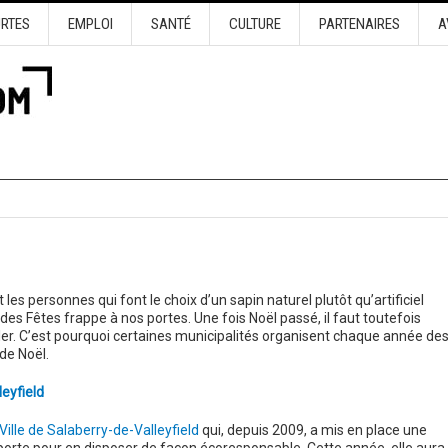
URTES
EMPLOI
SANTÉ
CULTURE
PARTENAIRES
A
es personnes qui font le choix d’un sapin naturel plutôt qu’artificiel
des Fêtes frappe à nos portes. Une fois Noël passé, il faut toutefois
ler. C’est pourquoi certaines municipalités organisent chaque année de
 de Noël.
eyfield
Ville de Salaberry-de-Valleyfield
qui, depuis 2009, a mis en place une