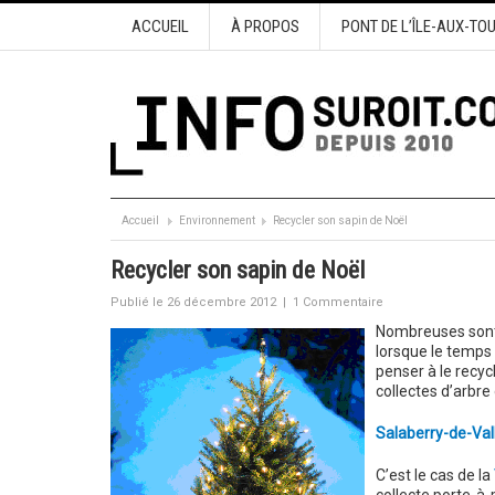
ACCUEIL
À PROPOS
PONT DE L’ÎLE-AUX-TO
Accueil
Environnement
Recycler son sapin de Noël
Recycler son sapin de Noël
Publié le 26 décembre 2012
|
1 Commentaire
Nombreuses sont l
lorsque le temps 
penser à le recyc
collectes d’arbre
Salaberry-de-Vall
C’est le cas de la