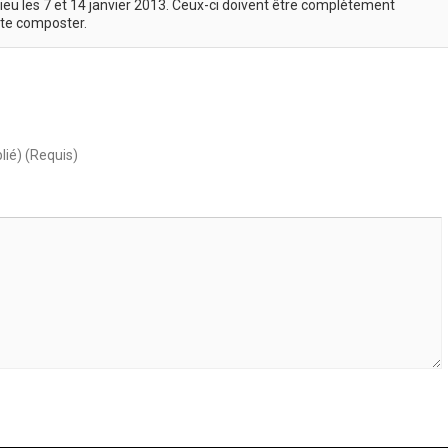
lieu les 7 et 14 janvier 2013. Ceux-ci doivent être complètement
uite composter.
lié) (Requis)