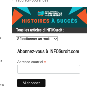
Vaudreuil-Soulanges
Tous les articles d’INFOSuroit :
Tous
e
les
articles
d’INFOSuroit
Abonnez-vous à INFOSuroit.com
:
és
*
Adresse courriel
ons