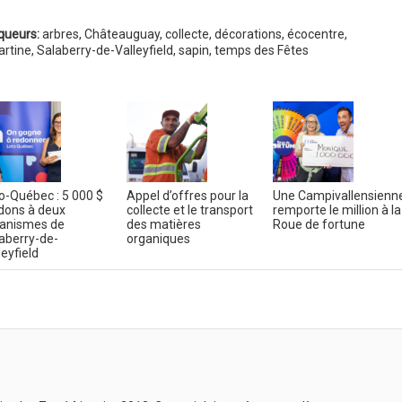
queurs:
arbres
,
Châteauguay
,
collecte
,
décorations
,
écocentre
,
artine
,
Salaberry-de-Valleyfield
,
sapin
,
temps des Fêtes
o-Québec : 5 000 $
Appel d’offres pour la
Une Campivallensienn
dons à deux
collecte et le transport
remporte le million à la
anismes de
des matières
Roue de fortune
aberry-de-
organiques
leyfield