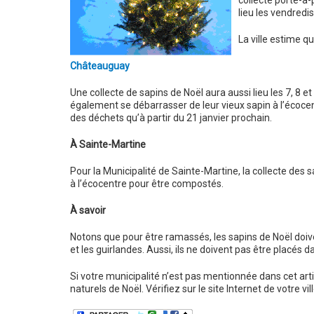
collecte porte-à-
lieu les vendredis
La ville estime q
Châteauguay
Une collecte de sapins de Noël aura aussi lieu les 7, 8 et
également se débarrasser de leur vieux sapin à l’écocen
des déchets qu’à partir du 21 janvier prochain.
À Sainte-Martine
Pour la Municipalité de Sainte-Martine, la collecte des sa
à l’écocentre pour être compostés.
À savoir
Notons que pour être ramassés, les sapins de Noël doiv
et les guirlandes. Aussi, ils ne doivent pas être placés d
Si votre municipalité n’est pas mentionnée dans cet art
naturels de Noël. Vérifiez sur le site Internet de votre vill