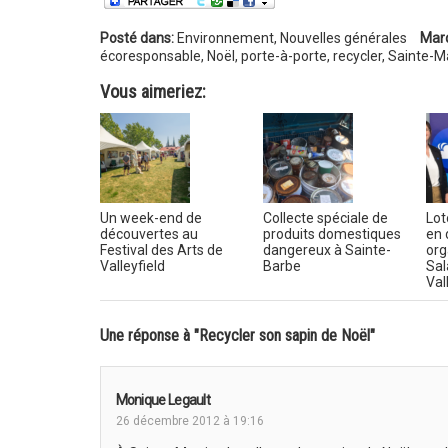
Posté dans:
Environnement
,
Nouvelles générales
Mar
écoresponsable
,
Noël
,
porte-à-porte
,
recycler
,
Sainte-M
Vous aimeriez:
Un week-end de
Collecte spéciale de
Lot
découvertes au
produits domestiques
en 
Festival des Arts de
dangereux à Sainte-
org
Valleyfield
Barbe
Sal
Val
Une réponse à "Recycler son sapin de Noël"
Monique Legault
26 décembre 2012 à 19:16