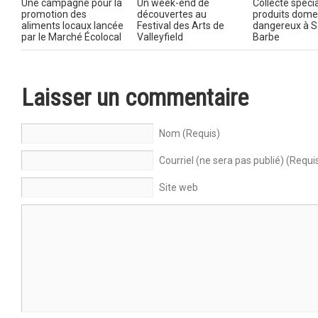
Une campagne pour la
Un week-end de
Collecte spéci
promotion des
découvertes au
produits dome
aliments locaux lancée
Festival des Arts de
dangereux à S
par le Marché Écolocal
Valleyfield
Barbe
Laisser un commentaire
Nom (Requis)
Courriel (ne sera pas publié) (Requi
Site web