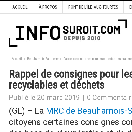
ACCUEIL
À PROPOS
PONT DE L’ÎLE-AUX-TOURTES
E
Accueil
Beauharnois-Salaberry
Rappel de consignes pour les collectes des matière
Rappel de consignes pour les
recyclables et déchets
Publié le 20 mars 2019
|
0 Commentair
(GL) – La
MRC de Beauharnois-S
citoyens certaines consignes co