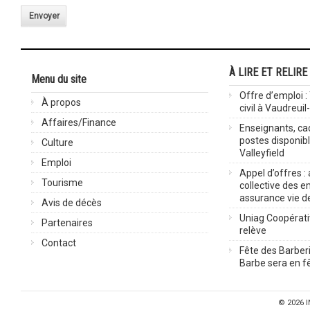
Envoyer
À LIRE ET RELIRE
Menu du site
Offre d’emploi :
À propos
civil à Vaudreuil
Affaires/Finance
Enseignants, cad
postes disponib
Culture
Valleyfield
Emploi
Appel d’offres :
Tourisme
collective des 
assurance vie d
Avis de décès
Uniag Coopérati
Partenaires
relève
Contact
Fête des Barberi
Barbe sera en fê
© 2026
I