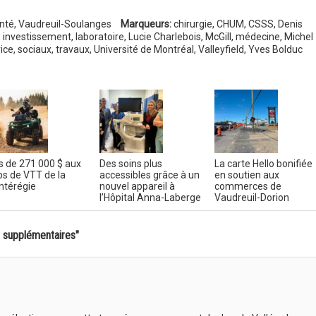
nté
,
Vaudreuil-Soulanges
Marqueurs:
chirurgie
,
CHUM
,
CSSS
,
Denis
,
investissement
,
laboratoire
,
Lucie Charlebois
,
McGill
,
médecine
,
Michel
ice
,
sociaux
,
travaux
,
Université de Montréal
,
Valleyfield
,
Yves Bolduc
s de 271 000 $ aux
Des soins plus
La carte Hello bonifiée
bs de VTT de la
accessibles grâce à un
en soutien aux
térégie
nouvel appareil à
commerces de
l’Hôpital Anna-Laberge
Vaudreuil-Dorion
s supplémentaires"