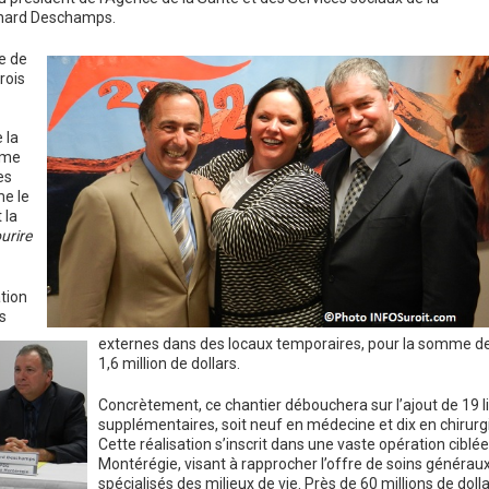
hard Deschamps.
e de
rois
 la
mme
es
me le
 la
urire
ation
s
externes dans des locaux temporaires, pour la somme d
1,6 million de dollars.
Concrètement, ce chantier débouchera sur l’ajout de 19 li
supplémentaires, soit neuf en médecine et dix en chirurgi
Cette réalisation s’inscrit dans une vaste opération ciblé
Montérégie, visant à rapprocher l’offre de soins généraux
spécialisés des milieux de vie. Près de 60 millions de doll