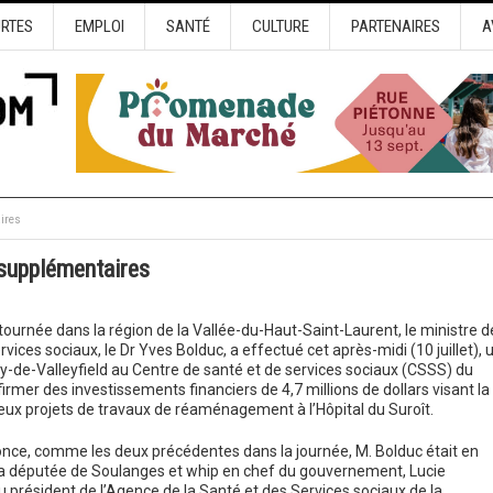
URTES
EMPLOI
SANTÉ
CULTURE
PARTENAIRES
A
aires
 supplémentaires
tournée dans la région de la Vallée-du-Haut-Saint-Laurent, le ministre de
vices sociaux, le Dr Yves Bolduc, a effectué cet après-midi (10 juillet), 
ry-de-Valleyfield au Centre de santé et de services sociaux (CSSS) du
irmer des investissements financiers de 4,7 millions de dollars visant la
deux projets de travaux de réaménagement à l’Hôpital du Suroît.
nce, comme les deux précédentes dans la journée, M. Bolduc était en
a députée de Soulanges et whip en chef du gouvernement, Lucie
u président de l’Agence de la Santé et des Services sociaux de la