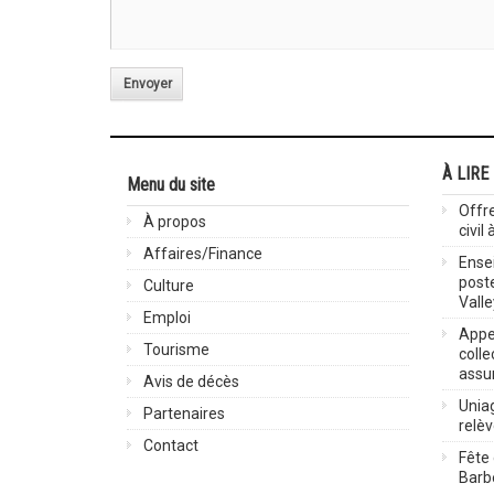
Envoyer
À LIRE
Menu du site
Offre
À propos
civil
Affaires/Finance
Ensei
post
Culture
Valle
Emploi
Appel
Tourisme
colle
assu
Avis de décès
Uniag
Partenaires
relè
Contact
Fête 
Barbe