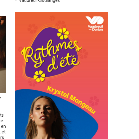
Vaudreuil-Soulanges
e
ts
e.
e en
 et
ars