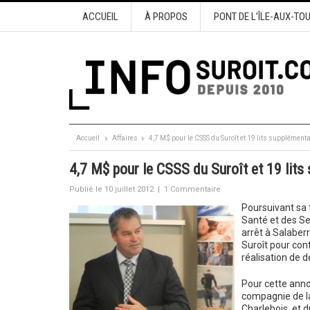
ACCUEIL
À PROPOS
PONT DE L’ÎLE-AUX-TO
Accueil
Affaires
4,7 M$ pour le CSSS du Suroît et 19 lits supplément
4,7 M$ pour le CSSS du Suroît et 19 lits
Publié le 10 juillet 2012
|
1 Commentaire
Poursuivant sa 
Santé et des Ser
arrêt à Salaber
Suroît pour conf
réalisation de 
Pour cette anno
compagnie de l
Charlebois, et d