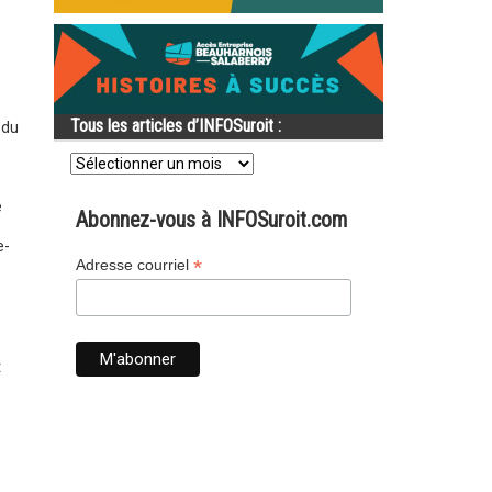
Tous les articles d’INFOSuroit :
 du
Tous
les
articles
e
d’INFOSuroit
Abonnez-vous à INFOSuroit.com
:
e-
*
Adresse courriel
t