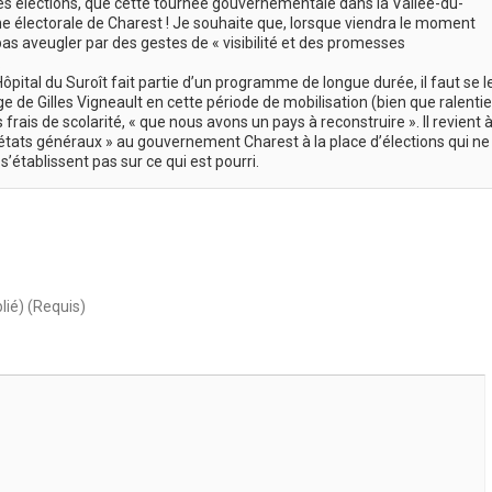
es élections, que cette tournée gouvernementale dans la Vallée-du-
 électorale de Charest ! Je souhaite que, lorsque viendra le moment
as aveugler par des gestes de « visibilité et des promesses
.
tal du Suroît fait partie d’un programme de longue durée, il faut se l
 de Gilles Vigneault en cette période de mobilisation (bien que ralentie
frais de scolarité, « que nous avons un pays à reconstruire ». Il revient 
tats généraux » au gouvernement Charest à la place d’élections qui ne
 s’établissent pas sur ce qui est pourri.
lié) (Requis)