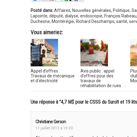
Posté dans:
Affaires
,
Nouvelles générales
,
Politique
,
Sa
Lapointe
,
député
,
dialyse
,
endoscopie
,
François Rabeau
Duchesne
,
Montérégie
,
Richard Deschamps
,
santé
,
serv
Vous aimeriez:
Appel d’offres :
Avis public : appel
Plu
Travaux de mécanique
d’offres pour des
clu
et d’électricité
travaux de
Mon
réhabilitation de rues
Une réponse à "4,7 M$ pour le CSSS du Suroît et 19 lit
Christiane Gerson
11 juillet 2012 à 10:23