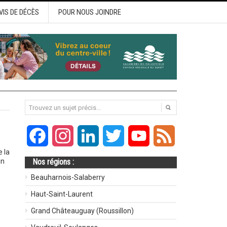
VIS DE DÉCÈS
POUR NOUS JOINDRE
Facebook
Instagram
LinkedIn
Twitter
YouTube
Feed
 la
un
Nos régions :
Beauharnois-Salaberry
Haut-Saint-Laurent
Grand Châteauguay (Roussillon)