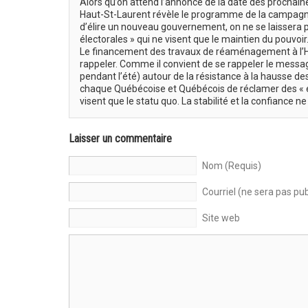
Alors qu’on attend l’annonce de la date des prochain
Haut-St-Laurent révèle le programme de la campagne
d’élire un nouveau gouvernement, on ne se laissera p
électorales » qui ne visent que le maintien du pouvoir
Le financement des travaux de réaménagement à l’Hôpi
rappeler. Comme il convient de se rappeler le message
pendant l’été) autour de la résistance à la hausse des 
chaque Québécoise et Québécois de réclamer des « é
visent que le statu quo. La stabilité et la confiance ne
Laisser un commentaire
Nom (Requis)
Courriel (ne sera pas pub
Site web