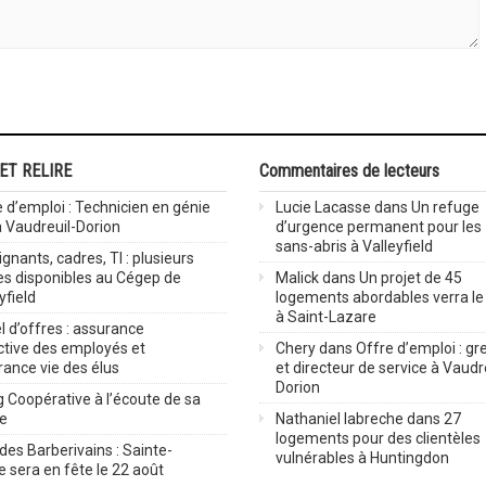
 ET RELIRE
Commentaires de lecteurs
 d’emploi : Technicien en génie
Lucie Lacasse
dans
Un refuge
 à Vaudreuil-Dorion
d’urgence permanent pour les
sans-abris à Valleyfield
gnants, cadres, TI : plusieurs
es disponibles au Cégep de
Malick
dans
Un projet de 45
yfield
logements abordables verra le 
à Saint-Lazare
 d’offres : assurance
ctive des employés et
Chery
dans
Offre d’emploi : gre
rance vie des élus
et directeur de service à Vaudr
Dorion
 Coopérative à l’écoute de sa
ve
Nathaniel labreche
dans
27
logements pour des clientèles
des Barberivains : Sainte-
vulnérables à Huntingdon
 sera en fête le 22 août