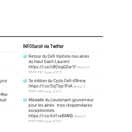
INFOSuroit via Twitter
Retour du Défi Visitons nos aînés
du Haut Saint-Laurent
https://t.co/U8OogGSw1F
about 3
years ago
from
IFTTT
jour
3e édition du Cyclo Défi d’Anna
https://t.co/DqTlqc7FvK
about 3
years ago
from
IFTTT
ffier
euil-
Médaille du Lieutenant-gouverneur
pour les aînés : trois récipiendaires
exceptionnels
https://t.co/lrd1vsBMKB
about 3
years ago
from
IFTTT