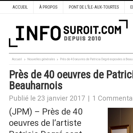
ACCUEIL
À PROPOS
PONT DE L’ÎLE-AUX-TOURTES
E
Accueil
Nouvelles générales
Près de 40 oeuvres de Patricia Degré exposées à Bea
Près de 40 oeuvres de Patri
Beauharnois
Publié le 23 janvier 2017
|
1 Commenta
(JPM) – Près de 40
oeuvres de l’artiste