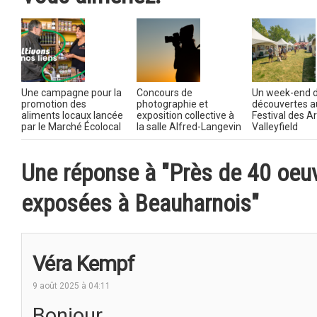
Une campagne pour la
Concours de
Un week-end 
promotion des
photographie et
découvertes a
aliments locaux lancée
exposition collective à
Festival des A
par le Marché Écolocal
la salle Alfred-Langevin
Valleyfield
Une réponse à "Près de 40 oeuv
exposées à Beauharnois"
Véra Kempf
9 août 2025 à 04:11
Bonjour,