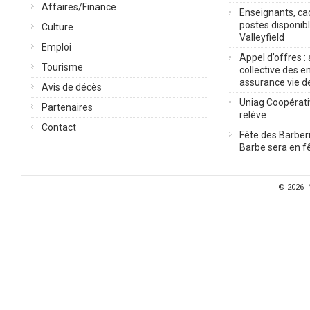
Affaires/Finance
Enseignants, cad
postes disponib
Culture
Valleyfield
Emploi
Appel d’offres :
Tourisme
collective des 
assurance vie d
Avis de décès
Uniag Coopérati
Partenaires
relève
Contact
Fête des Barberi
Barbe sera en fê
© 2026
I