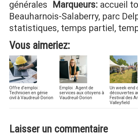
générales
Marqueurs:
accueil t
Beauharnois-Salaberry
,
parc Del
statistiques
,
temps partiel
,
temp
Vous aimeriez:
Offre d’emploi :
Emploi : Agent de
Un week-end 
Technicien en génie
services aux citoyens à
découvertes a
civil à Vaudreuil-Dorion
Vaudreuil-Dorion
Festival des A
Valleyfield
Laisser un commentaire