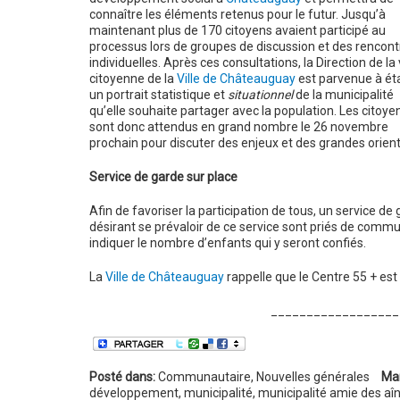
connaître les éléments retenus pour le futur. Jusqu’à
maintenant plus de 170 citoyens avaient participé au
processus lors de groupes de discussion et des rencont
individuelles. Après ces consultations, la Direction de la 
citoyenne de la
Ville de Châteauguay
est parvenue à éta
un portrait statistique et
situationnel
de la municipalité
qu’elle souhaite partager avec la population. Les citoye
sont donc attendus en grand nombre le 26 novembre
prochain pour discuter des enjeux et des grandes orienta
Service de garde sur place
Afin de favoriser la participation de tous, un service de
désirant se prévaloir de ce service sont priés de com
indiquer le nombre d’enfants qui y seront confiés.
La
Ville de Châteauguay
rappelle que le Centre 55 + est 
__________________
Posté dans:
Communautaire
,
Nouvelles générales
Ma
développement
,
municipalité
,
municipalité amie des aî