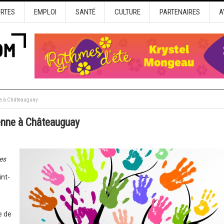
URTES
EMPLOI
SANTÉ
CULTURE
PARTENAIRES
A
ne à Châteauguay
enne à Châteauguay
es
6
int-
e de