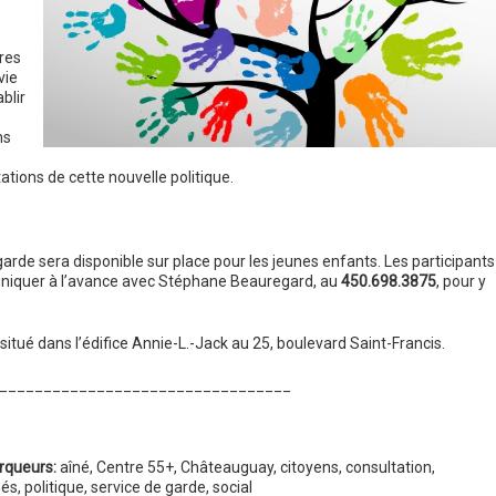
res
vie
blir
ns
tions de cette nouvelle politique.
 garde sera disponible sur place pour les jeunes enfants. Les participants
muniquer à l’avance avec Stéphane Beauregard, au
450.698.3875
, pour y
situé dans l’édifice Annie-L.-Jack au 25, boulevard Saint-Francis.
_________________________________
rqueurs:
aîné
,
Centre 55+
,
Châteauguay
,
citoyens
,
consultation
,
nés
,
politique
,
service de garde
,
social