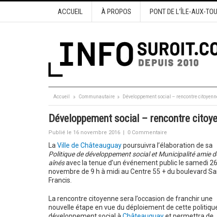
ACCUEIL
À PROPOS
PONT DE L’ÎLE-AUX-TO
Accueil
Communautaire
Développement social – rencontre citoyen
Développement social – rencontre citoy
Publié le 16 novembre 2016
|
0 Commentaire
La
Ville de Châteauguay
poursuivra l’élaboration de sa
Politique de développement social et Municipalité amie d
aînés
avec la tenue d’un événement public le samedi 2
novembre de 9 h à midi au Centre 55 + du boulevard Sa
Francis.
La rencontre citoyenne sera l’occasion de franchir une
nouvelle étape en vue du déploiement de cette politiqu
développement social à
Châteauguay
et permettra de