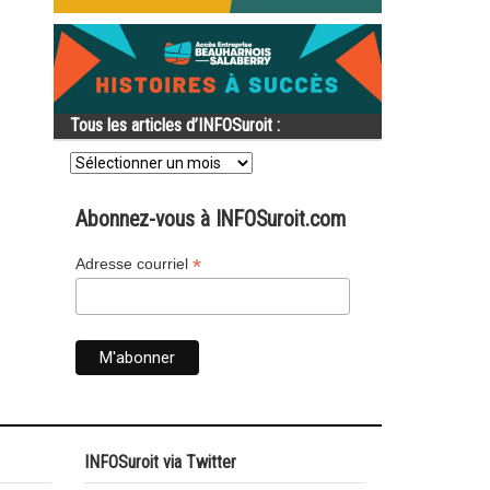
Tous les articles d’INFOSuroit :
Tous
les
articles
d’INFOSuroit
Abonnez-vous à INFOSuroit.com
:
*
Adresse courriel
INFOSuroit via Twitter