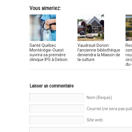
Vous aimeriez:
Santé Québec
Vaudreuil-Dorion :
Rec
Montérégie-Ouest
l’ancienne bibliothèque
com
ouvrira sa première
deviendra la Maison de
rou
clinique IPS à Delson
la culture
cir
du-
Laisser un commentaire
Nom (Requis)
Courriel (ne sera pas pub
Site web