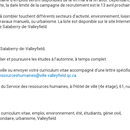
aine d’emplois seront disponibles de la fin mai à la fin août. Cependant, 
ite, la date limite de la campagne de recrutement est le 13 avril prochain
à combler touchent différents secteurs d’activité; environnement, loisir
 travaux manuels, ou urbanisme. La liste est disponible sur le site Interne
de Salaberry-de-Valleyfield.
 Salaberry-de-Valleyfield;
er et poursuivre les études à l’automne, à temps complet.
ville ou envoyer votre curriculum vitae accompagné d’une lettre spécifi
essourceshumaines@ville.valleyfield.qc.ca
.
u Service des ressources humaines, à l’Hôtel de ville (4e étage), 61, ru
curriculum vitae
,
emploi
,
environnement
,
été
,
étudiants
,
génie civil
,
ondaire
,
urbanisme
,
Valleyfield