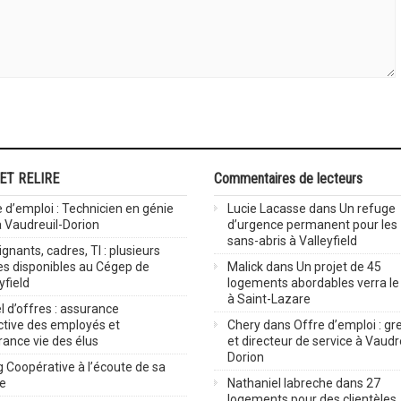
 ET RELIRE
Commentaires de lecteurs
 d’emploi : Technicien en génie
Lucie Lacasse
dans
Un refuge
 à Vaudreuil-Dorion
d’urgence permanent pour les
sans-abris à Valleyfield
gnants, cadres, TI : plusieurs
es disponibles au Cégep de
Malick
dans
Un projet de 45
yfield
logements abordables verra le 
à Saint-Lazare
 d’offres : assurance
ctive des employés et
Chery
dans
Offre d’emploi : gre
rance vie des élus
et directeur de service à Vaudr
Dorion
 Coopérative à l’écoute de sa
ve
Nathaniel labreche
dans
27
logements pour des clientèles