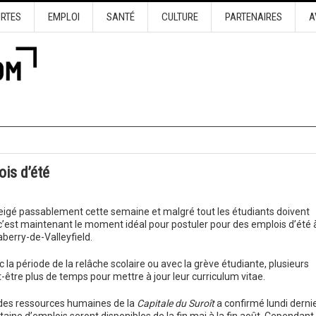
URTES
EMPLOI
SANTÉ
CULTURE
PARTENAIRES
A
ois d’été
a neigé passablement cette semaine et malgré tout les étudiants doivent
c’est maintenant le moment idéal pour postuler pour des emplois d’été à
aberry-de-Valleyfield.
c la période de la relâche scolaire ou avec la grève étudiante, plusieurs
-être plus de temps pour mettre à jour leur curriculum vitae.
 des ressources humaines de la
Capitale du Suroît
a confirmé lundi derni