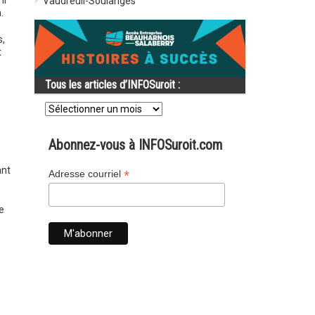
il
Vaudreuil-Soulanges
.
s,
t
Tous les articles d’INFOSuroit :
Tous
les
articles
d’INFOSuroit
Abonnez-vous à INFOSuroit.com
:
ant
*
Adresse courriel
e