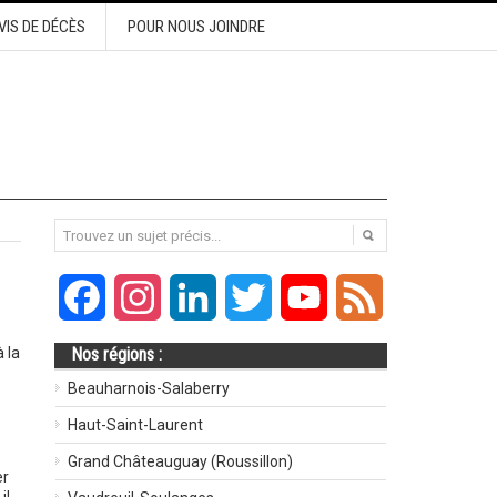
VIS DE DÉCÈS
POUR NOUS JOINDRE
Facebook
Instagram
LinkedIn
Twitter
YouTube
Feed
 la
Nos régions :
Beauharnois-Salaberry
Haut-Saint-Laurent
Grand Châteauguay (Roussillon)
er