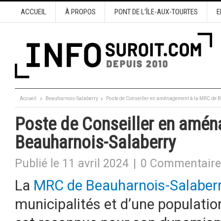
ACCUEIL
À PROPOS
PONT DE L’ÎLE-AUX-TOURTES
E
Accueil
Beauharnois-Salaberry
Poste de Conseiller en aménagement à la MRC de 
Poste de Conseiller en amé
Beauharnois-Salaberry
Publié le 11 avril 2024
|
0 Commentaire
La
MRC de Beauharnois-Salaber
municipalités et d’une populatio