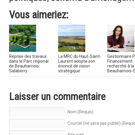
Vous aimeriez:
Reprise des travaux
La MRC du Haut-Saint-
Gestionnaire P
dans le Parc régional
Laurent adopte son
Financement
de Beauharnois-
énoncé de vision
recherché à l
Salaberry
stratégique
Beauharnois-S
Laisser un commentaire
Nom (Requis)
Courriel (ne sera pas publié) (Requi
Site web