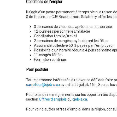
Conditions de l’emploi
Il s’agit d’un poste permanent à temps plein, à raison d
$ de l’heure. Le CJE Beauharnois-Salaberry offre les con
3 semaines de vacances après un an de service
12 journées personnelles/maladie
Conciliation famille/travail
2 semaines de congés payés durant les fêtes
Assurance collective 50 % payée par l’employeur
Possibilité d’un horaire réduit à 4 jours semaine ap
11 congés fériés
Formation continue
Pour postuler
Toute personne intéressée à relever ce défi doit faire pa
carrefour@cjeb-s.ca
avant le 29 juillet, 16 h. Seules l
Pour plus de renseignements sur les opportunités disp
section
Offres d’emplois
du
cjeb-s.ca
.
Pour voir d’autres offres d’emploi dans la région, consu