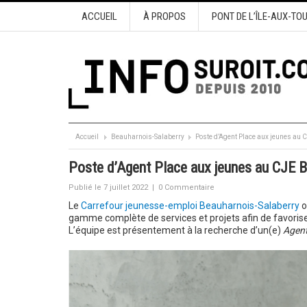
ACCUEIL
À PROPOS
PONT DE L’ÎLE-AUX-TO
Accueil
Beauharnois-Salaberry
Poste d’Agent Place aux jeunes au
Poste d’Agent Place aux jeunes au CJE B
Publié le 7 juillet 2022
|
0 Commentaire
Le
Carrefour jeunesse-emploi Beauharnois-Salaberry
o
gamme complète de services et projets afin de favoriser 
L’équipe est présentement à la recherche d’un(e)
Agent