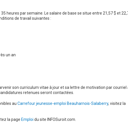
e 35 heures par semaine. Le salaire de base se situe entre 21,57 $ et 22,
ditions de travail suivantes :
rès un an
rvenir son curriculum vitae à jour et sa lettre de motivation par courriel 
es candidatures retenues seront contactées.
onibles au
Carrefour jeunesse-emploi Beauharnois-Salaberry
, visitez la
ltez la page
Emploi
du site INFOSuroit.com.