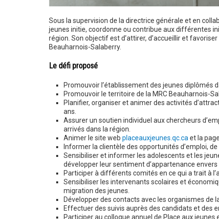
Sous la supervision de la directrice générale et en coll
jeunes initie, coordonne ou contribue aux différentes in
région. Son objectif est d’attirer, d’accueillir et favoris
Beauharnois-Salaberry.
Le défi proposé
Promouvoir l’établissement des jeunes diplômés 
Promouvoir le territoire de la MRC Beauharnois-Sal
Planifier, organiser et animer des activités d’attrac
ans.
Assurer un soutien individuel aux chercheurs d’empl
arrivés dans la région.
Animer le site web
placeauxjeunes.qc.ca
et la pag
Informer la clientèle des opportunités d’emploi, d
Sensibiliser et informer les adolescents et les jeune
développer leur sentiment d’appartenance envers l
Participer à différents comités en ce qui a trait à l’
Sensibiliser les intervenants scolaires et économiqu
migration des jeunes.
Développer des contacts avec les organismes de la
Effectuer des suivis auprès des candidats et des 
Participer au colloque annuel de Place aux jeunes 