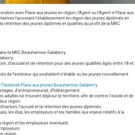
aboration avec Place aux jeunes en région, l’Agent ou l’Agent-e Place aux
itiatives favorisant l’établissement en région des jeunes diplômés en
er la rétention des jeunes diplômés et qualifiés au profit de la MRC
dans la MRC Beauharnois-Salaberry.
aberry.
tion, d’accueil et de rétention pour des jeunes qualifiés âgés entre 18 et
oi de l’extérieur qui souhaitent s’établir ou les jeunes nouvellement
e
Facebook Place aux jeunes Beauharnois-Salaberry
.
e stages, d’entrepreneuriat, d’hébergement.
s adultes se trouvant déjà sur le territoire, afin de contrer l’exode et de
eur région.
attraction, l’accueil et la rétention des jeunes diplômés.
es, les élus, les employeurs et les familles aux enjeux relatifs à la
 région et les employeurs éventuels.
employeurs.
en région.