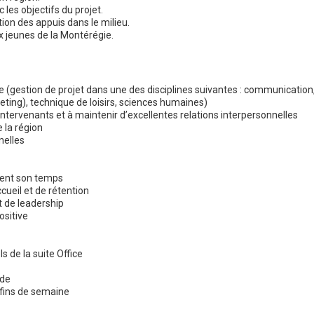
 les objectifs du projet.
tion des appuis dans le milieu.
x jeunes de la Montérégie.
e (gestion de projet dans une des disciplines suivantes : communication
ting), technique de loisirs, sciences humaines)
ntervenants et à maintenir d’excellentes relations interpersonnelles
 la région
nelles
ement son temps
ccueil et de rétention
t de leadership
sitive
s de la suite Office
ide
es fins de semaine