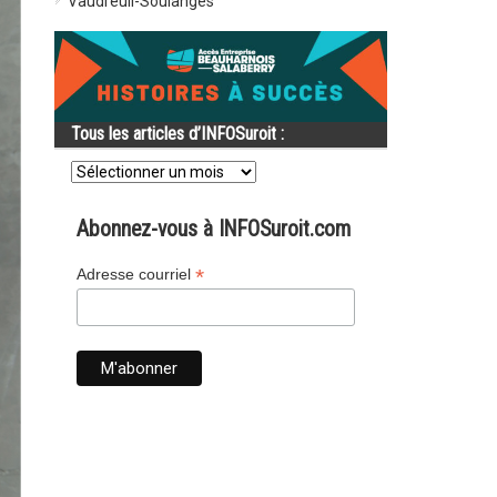
Vaudreuil-Soulanges
Tous les articles d’INFOSuroit :
Tous
les
articles
d’INFOSuroit
Abonnez-vous à INFOSuroit.com
:
*
Adresse courriel