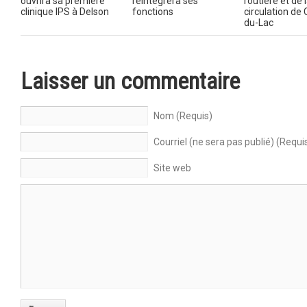
ouvrira sa première
réintégrera ses
routière et de 
clinique IPS à Delson
fonctions
circulation de
du-Lac
Laisser un commentaire
Nom (Requis)
Courriel (ne sera pas publié) (Requi
Site web