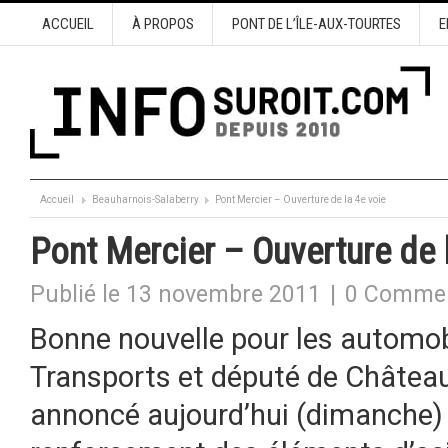
ACCUEIL
À PROPOS
PONT DE L’ÎLE-AUX-TOURTES
E
Accueil
Beauharnois-Salaberry
Pont Mercier – Ouverture de la 4e voie
Pont Mercier – Ouverture de 
Publié le 13 novembre 2011
|
0 Commen
Bonne nouvelle pour les automobi
Transports et député de Château
annoncé aujourd’hui (dimanche) l