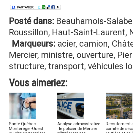
Posté dans:
Beauharnois-Salabe
Roussillon
,
Haut-Saint-Laurent
,
Marqueurs:
acier
,
camion
,
Chât
Mercier
,
ministre
,
ouverture
,
Pie
structure
,
transport
,
véhicules l
Vous aimeriez:
Santé Québec
Analyse administrative
Recrutement 
Montérégie-Ouest
: le policier de Mercier
comité de sécu