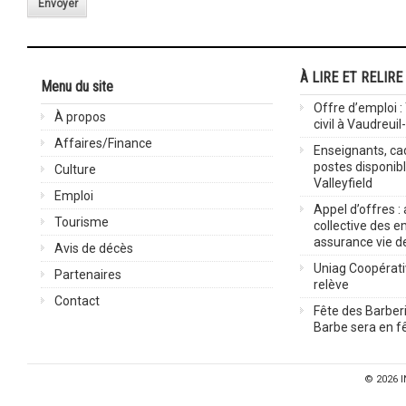
Envoyer
À LIRE ET RELIRE
Menu du site
Offre d’emploi :
À propos
civil à Vaudreuil
Affaires/Finance
Enseignants, cad
postes disponib
Culture
Valleyfield
Emploi
Appel d’offres :
Tourisme
collective des 
assurance vie d
Avis de décès
Uniag Coopérati
Partenaires
relève
Contact
Fête des Barberi
Barbe sera en fê
© 2026
I