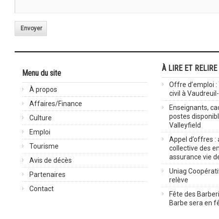
Envoyer
À LIRE ET RELIRE
Menu du site
Offre d’emploi :
À propos
civil à Vaudreuil
Affaires/Finance
Enseignants, cad
postes disponib
Culture
Valleyfield
Emploi
Appel d’offres :
Tourisme
collective des 
assurance vie d
Avis de décès
Uniag Coopérati
Partenaires
relève
Contact
Fête des Barberi
Barbe sera en fê