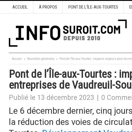
ACCUEIL
À PROPOS
PONT DE L’ÎLE-AUX-TOURTES
E
Accueil
Nouvelles générales
Pont de l’Île-aux-Tourtes : impacts majeurs pour les 
Pont de l’Île-aux-Tourtes : i
entreprises de Vaudreuil-So
Publié le 13 décembre 2023
|
0 Commen
Le 6 décembre dernier, cinq jour
la réduction des voies de circulat