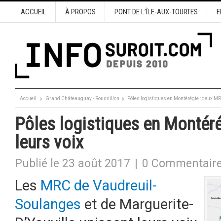
ACCUEIL
À PROPOS
PONT DE L’ÎLE-AUX-TOURTES
E
Accueil
Grand Châteauguay - Roussillon
Pôles logistiques en Montérégie : deux MR
Pôles logistiques en Montér
leurs voix
Publié le 23 août 2017
|
0 Commentair
Les
MRC de Vaudreuil-
Soulanges
et de Marguerite-