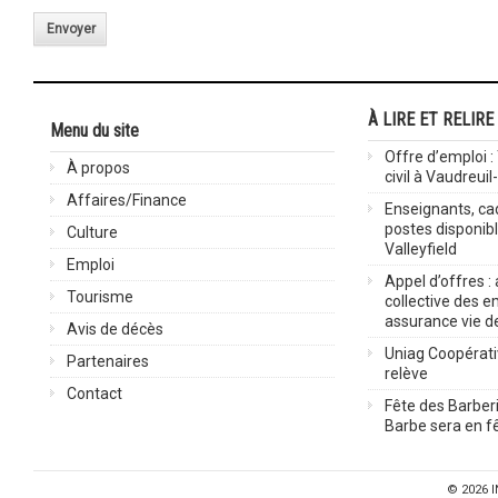
Envoyer
À LIRE ET RELIRE
Menu du site
Offre d’emploi :
À propos
civil à Vaudreuil
Affaires/Finance
Enseignants, cad
postes disponib
Culture
Valleyfield
Emploi
Appel d’offres :
Tourisme
collective des 
assurance vie d
Avis de décès
Uniag Coopérati
Partenaires
relève
Contact
Fête des Barberi
Barbe sera en fê
© 2026
I