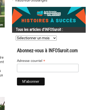
Vaudreuil-Soulanges
Tous les articles d’INFOSuroit :
Tous
les
articles
d’INFOSuroit
Abonnez-vous à INFOSuroit.com
:
dre
*
Adresse courriel
ent
s
ux