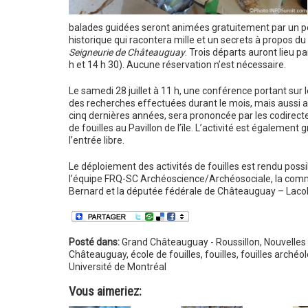
balades guidées seront animées gratuitement par un 
historique qui racontera mille et un secrets à propos du
Seigneurie de Châteauguay
. Trois départs auront lieu pa
h et 14 h 30). Aucune réservation n’est nécessaire.
Le samedi 28 juillet à 11 h, une conférence portant sur l
des recherches effectuées durant le mois, mais aussi 
cinq dernières années, sera prononcée par les codirecte
de fouilles au Pavillon de l’île. L’activité est également g
l’entrée libre.
Le déploiement des activités de fouilles est rendu possi
l’équipe FRQ-SC Archéoscience/Archéosociale, la comm
Bernard et la députée fédérale de Châteauguay – Laco
Posté dans:
Grand Châteauguay - Roussillon
,
Nouvelles
Châteauguay
,
école de fouilles
,
fouilles
,
fouilles archéo
Université de Montréal
Vous aimeriez: