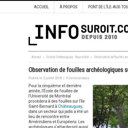
ACCUEIL
À PROPOS
PONT DE L’ÎLE-AUX-TO
Accueil
Grand Châteauguay - Roussillon
Observation de fouilles ar
Observation de fouilles archéologiques su
Publié le 2 juillet 2018
|
0 Commentaire
Pour la cinquième et dernière
année, l’École de fouilles de
l’Université de Montréal
procédera à des fouilles sur l’île
Saint-Bernard à
Châteauguay
,
dans un secteur qui jadis a été un
lieu de rencontre entre
Amérindiens et Européens. Les
archéologues s’attarderont aussi