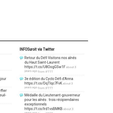
INFOSuroit via Twitter
Retour du Défi Visitons nos aînés
du Haut Saint-Laurent
https://t.co/U8OogGSw1F
about 3
years ago
from
IFTTT
jour
3e édition du Cyclo Défi d’Anna
https://t.co/DqTlqc7FvK
about 3
years ago
from
IFTTT
ffier
euil-
Médaille du Lieutenant-gouverneur
pour les aînés : trois récipiendaires
exceptionnels
https://t.co/lrd1vsBMKB
about 3