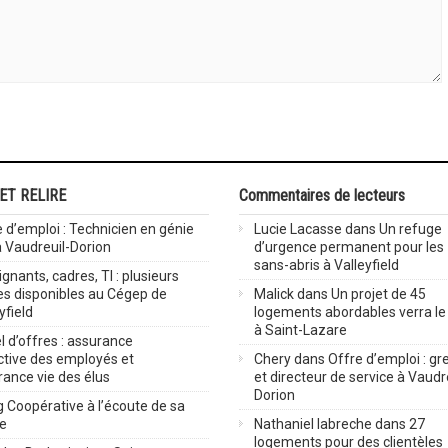
 ET RELIRE
Commentaires de lecteurs
 d’emploi : Technicien en génie
Lucie Lacasse
dans
Un refuge
 à Vaudreuil-Dorion
d’urgence permanent pour les
sans-abris à Valleyfield
gnants, cadres, TI : plusieurs
es disponibles au Cégep de
Malick
dans
Un projet de 45
yfield
logements abordables verra le 
à Saint-Lazare
 d’offres : assurance
ctive des employés et
Chery
dans
Offre d’emploi : gre
rance vie des élus
et directeur de service à Vaudr
Dorion
 Coopérative à l’écoute de sa
ve
Nathaniel labreche
dans
27
logements pour des clientèles