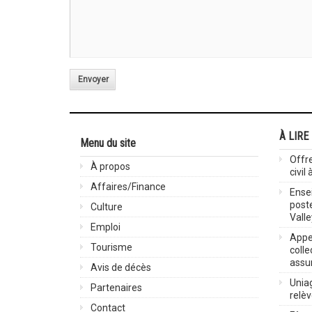
Envoyer
À LIRE
Menu du site
Offre
À propos
civil
Affaires/Finance
Ensei
post
Culture
Valle
Emploi
Appel
Tourisme
colle
assu
Avis de décès
Uniag
Partenaires
relè
Contact