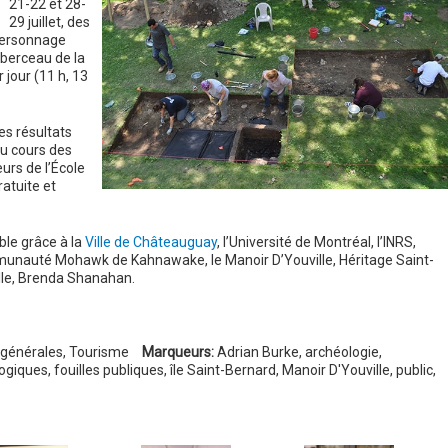
21-22 et 28-
29 juillet, des
personnage
 berceau de la
r jour (11 h, 13
es résultats
au cours des
urs de l’École
ratuite et
ble grâce à la
Ville de Châteauguay
, l’Université de Montréal, l’INRS,
unauté Mohawk de Kahnawake, le Manoir D’Youville, Héritage Saint-
lle, Brenda Shanahan.
 générales
,
Tourisme
Marqueurs:
Adrian Burke
,
archéologie
,
logiques
,
fouilles publiques
,
île Saint-Bernard
,
Manoir D'Youville
,
public
,