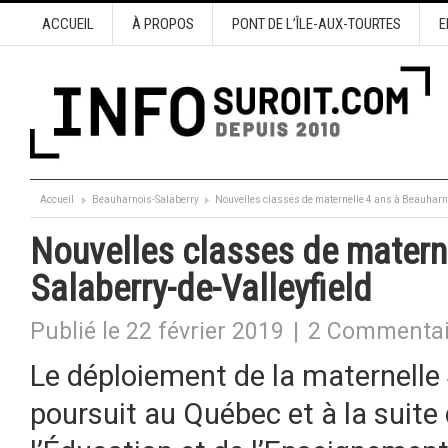
ACCUEIL
À PROPOS
PONT DE L’ÎLE-AUX-TOURTES
E
Accueil
Beauharnois-Salaberry
Nouvelles classes de maternelle 4 ans à Beauharnoi
Nouvelles classes de materne
Salaberry-de-Valleyfield
Publié le 22 février 2019
|
2 Commentai
Le déploiement de la maternelle
poursuit au Québec et à la suite