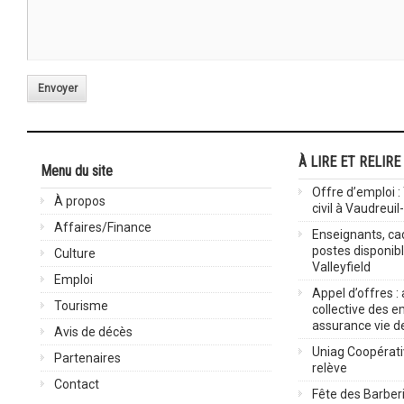
Envoyer
À LIRE ET RELIRE
Menu du site
Offre d’emploi :
À propos
civil à Vaudreuil
Affaires/Finance
Enseignants, cad
postes disponib
Culture
Valleyfield
Emploi
Appel d’offres :
Tourisme
collective des 
assurance vie d
Avis de décès
Uniag Coopérati
Partenaires
relève
Contact
Fête des Barberi