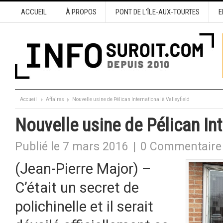
ACCUEIL
À PROPOS
PONT DE L’ÎLE-AUX-TOURTES
E
Accueil
Affaires
Nouvelle usine de Pélican International à Valleyfield
Nouvelle usine de Pélican Int
Publié le 7 mars 2016
|
0 Commentaire
(Jean-Pierre Major) –
C’était un secret de
polichinelle et il serait