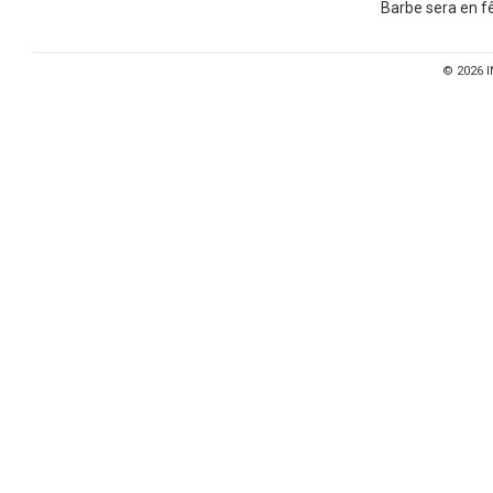
Barbe sera en fê
© 2026
I