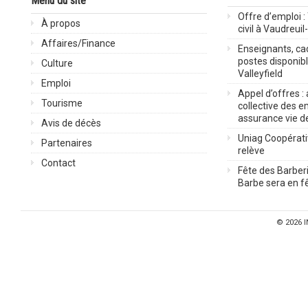
Menu du site
Offre d’emploi :
À propos
civil à Vaudreuil
Affaires/Finance
Enseignants, cad
postes disponib
Culture
Valleyfield
Emploi
Appel d’offres :
Tourisme
collective des 
assurance vie d
Avis de décès
Uniag Coopérati
Partenaires
relève
Contact
Fête des Barberi
Barbe sera en fê
© 2026
I